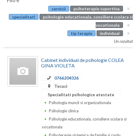
Filtre
Botosani
servicii
psihoterapie suportiva
Evenimente
Braila
specialitati
psihologie educationala, consiliere scolara si
Cabinet
vocationala
Brasov
tip terapie
individual
Membri
Bucuresti
Un rezultat
Buzau
Cabinet individual de psihologie COLEA
Calarasi
GINA VIOLETA
Caras-Severin
0766204326
Tecuci
Cluj
Specialitati psihologice atestate
Constanta
Psihologia muncii si organizationala
Psihologie clinica
Covasna
Psihologie educationala, consiliere scolara si
Dambovita
vocationala
Psihoterapie sistemica de familie si cuplu