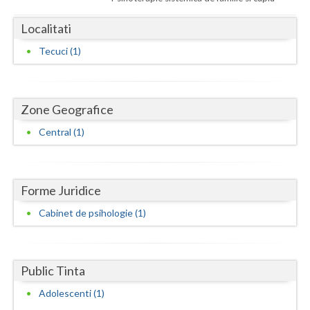
Dolj
Localitati
Galati
Tecuci (1)
Giurgiu
Gorj
Zone Geografice
Harghita
Central (1)
Hunedoara
Ialomita
Forme Juridice
Iasi
Cabinet de psihologie (1)
Ilfov
Maramures
Public Tinta
Mehedinti
Adolescenti (1)
Mures