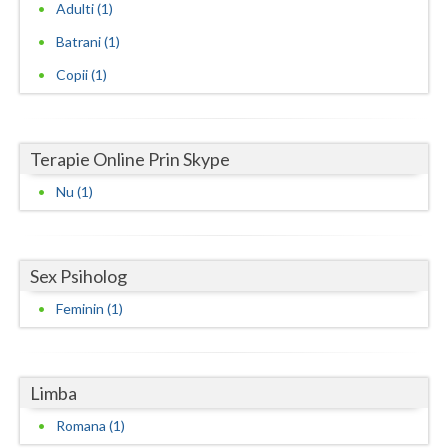
Adulti (1)
Neamt
Batrani (1)
Copii (1)
Olt
Prahova
Salaj
Terapie Online Prin Skype
Nu (1)
Satu-Mare
Sibiu
Sex Psiholog
Suceava
Feminin (1)
Teleorman
Timis
Limba
Tulcea
Romana (1)
Valcea