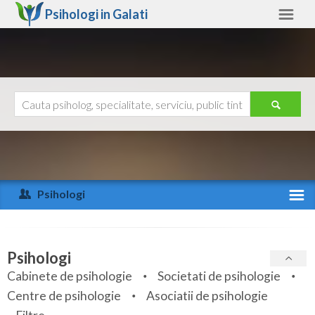
Psihologi in
Galati
Galati
Alte judete
Ajutor
Contact
Alba
Arad
Psihologi
Arges
Activitate recenta
Bacau
Specialitati
Psihologi
Bihor
Cabinete de psihologie
Societati de psihologie
Servicii
Centre de psihologie
Asociatii de psihologie
Bistrita-Nasaud
Articole