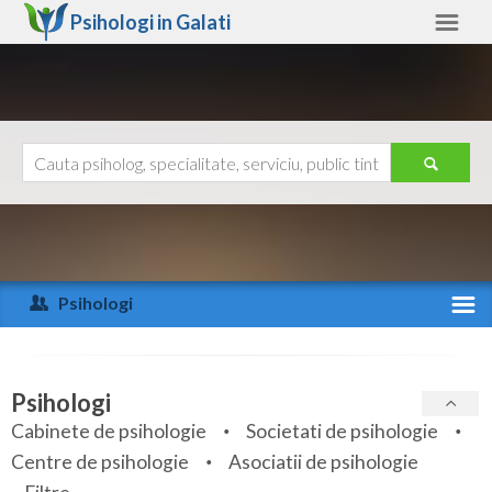
Psihologi in
Galati
Galati
Alte judete
Ajutor
Contact
Alba
Arad
Psihologi
Arges
Activitate recenta
Bacau
Specialitati
Psihologi
Bihor
Cabinete de psihologie
Societati de psihologie
Servicii
Centre de psihologie
Asociatii de psihologie
Bistrita-Nasaud
Articole