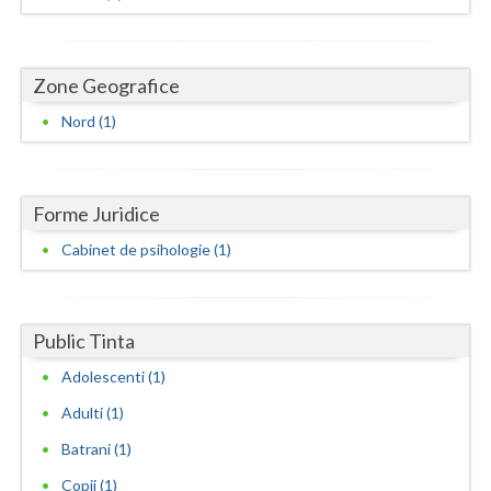
Dolj
Galati
Zone Geografice
Giurgiu
Nord (1)
Gorj
Harghita
Forme Juridice
Hunedoara
Cabinet de psihologie (1)
Ialomita
Iasi
Public Tinta
Ilfov
Adolescenti (1)
Maramures
Adulti (1)
Mehedinti
Batrani (1)
Copii (1)
Mures