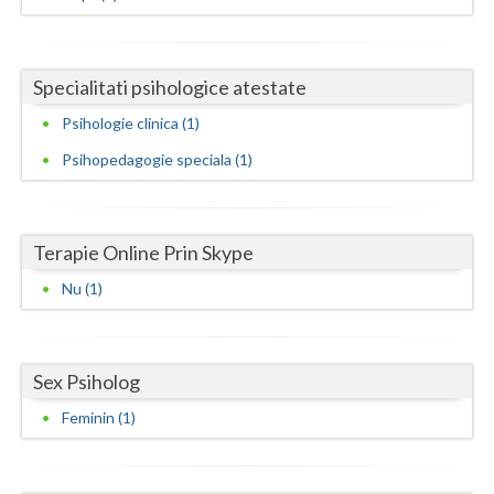
Neamt
Olt
Specialitati psihologice atestate
Psihologie clinica (1)
Prahova
Psihopedagogie speciala (1)
Salaj
Satu-Mare
Terapie Online Prin Skype
Sibiu
Nu (1)
Suceava
Teleorman
Sex Psiholog
Timis
Feminin (1)
Tulcea
Valcea