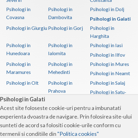
Psihologi in
Psihologi in
Psihologi in Dolj
Covasna
Dambovita
Psihologi in Galati
Psihologi in Giurgiu
Psihologi in Gorj
Psihologi in
Harghita
Psihologi in
Psihologi in
Psihologi in Iasi
Hunedoara
Ialomita
Psihologi in Ilfov
Psihologi in
Psihologi in
Psihologi in Mures
Maramures
Mehedinti
Psihologi in Neamt
Psihologi in Olt
Psihologi in
Psihologi in Salaj
Prahova
Psihologi in Satu-
Psihologi in Galati
Mare
Acest site foloseste cookie-uri pentru a imbunatati
Psihologi in Sibiu
Psihologi in
Psihologi in
experienta dvoastra de navigare. Prin folosirea site-ului
Suceava
Teleorman
sunteti de acord sa folositi cookie-urile conform cu
Psihologi in Timis
Psihologi in Tulcea
Psihologi in Valcea
termenii si conditiile din
"Politica cookies"
Psihologi in Vaslui
Psihologi in