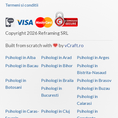
Termeni si conditii
Copyright 2026 Reframing SRL
Built from scratch with
by
vCraft.ro
Psihologi in Alba
Psihologi in Arad
Psihologi in Arges
Psihologi in Bacau
Psihologi in Bihor
Psihologi in
Bistrita-Nasaud
Psihologi in
Psihologi in Braila
Psihologi in Brasov
Botosani
Psihologi in
Psihologi in Buzau
Bucuresti
Psihologi in
Calarasi
Psihologi in Caras-
Psihologi in Cluj
Psihologi in
Severin
Constanta