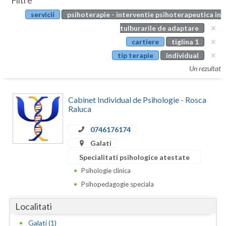
Filtre
Botosani
servicii
psihoterapie - interventie psihoterapeutica in
Evenimente
Braila
tulburarile de adaptare
Cabinet
cartiere
tiglina 1
Brasov
tip terapie
individual
Membri
Bucuresti
Un rezultat
Buzau
Cabinet Individual de Psihologie - Rosca
Calarasi
Raluca
Caras-Severin
0746176174
Galati
Cluj
Specialitati psihologice atestate
Constanta
Psihologie clinica
Psihopedagogie speciala
Covasna
Localitati
Dambovita
Galati (1)