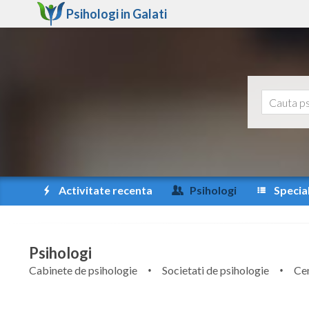
Psihologi in
Galati
Activitate recenta
Psihologi
Special
Psihologi
Cabinete de psihologie
Societati de psihologie
Cen