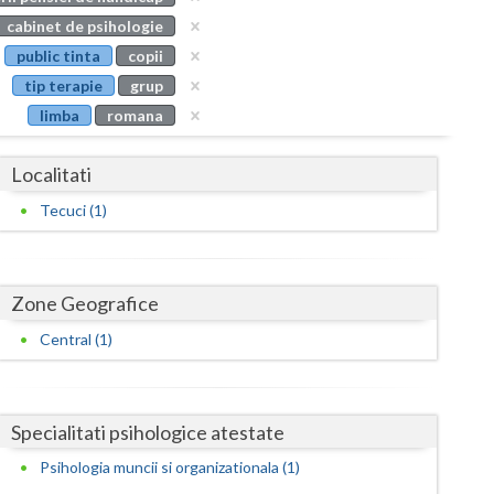
Buzau
cabinet de psihologie
public tinta
copii
Calarasi
tip terapie
grup
Caras-Severin
limba
romana
Cluj
Localitati
Constanta
Tecuci (1)
Covasna
Dambovita
Zone Geografice
Dolj
Central (1)
Galati
Giurgiu
Specialitati psihologice atestate
Gorj
Psihologia muncii si organizationala (1)