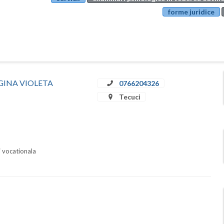
forme juridice
A GINA VIOLETA
0766204326
Tecuci
i vocationala