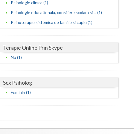
Harghita
Psihologie clinica (1)
Psihologie educationala, consiliere scolara si ... (1)
Hunedoara
Psihoterapie sistemica de familie si cuplu (1)
Ialomita
Iasi
Terapie Online Prin Skype
Ilfov
Nu (1)
Maramures
Mehedinti
Sex Psiholog
Mures
Feminin (1)
Neamt
Olt
Prahova
Salaj