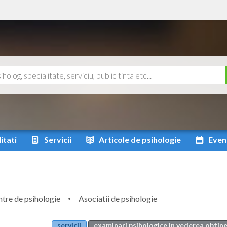
itati
Servicii
Articole
de psihologie
Even
tre de psihologie
Asociatii de psihologie
servicii
examinari psihologice in vederea obtine