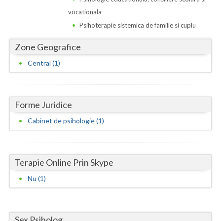
Dolj
vocationala
Galati
Psihoterapie sistemica de familie si cuplu
Giurgiu
Zone Geografice
Gorj
Central (1)
Harghita
Hunedoara
Forme Juridice
Ialomita
Cabinet de psihologie (1)
Iasi
Ilfov
Terapie Online Prin Skype
Nu (1)
Maramures
Mehedinti
Sex Psiholog
Mures