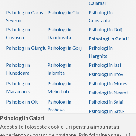
Calarasi
Psihologi in Caras-
Psihologi in Cluj
Psihologi in
Severin
Constanta
Psihologi in
Psihologi in
Psihologi in Dolj
Covasna
Dambovita
Psihologi in Galati
Psihologi in Giurgiu
Psihologi in Gorj
Psihologi in
Harghita
Psihologi in
Psihologi in
Psihologi in Iasi
Hunedoara
Ialomita
Psihologi in Ilfov
Psihologi in
Psihologi in
Psihologi in Mures
Maramures
Mehedinti
Psihologi in Neamt
Psihologi in Olt
Psihologi in
Psihologi in Salaj
Prahova
Psihologi in Satu-
Psihologi in Galati
Mare
Acest site foloseste cookie-uri pentru a imbunatati
Psihologi in Sibiu
Psihologi in
Psihologi in
experienta dvoastra de navigare. Prin folosirea site-ului
Suceava
Teleorman