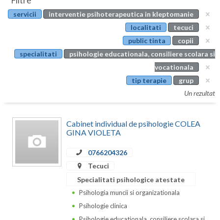
Filtre
Botosani
servicii
interventie psihoterapeutica in kleptomanie
Evenimente
Braila
localitati
tecuci
Cabinet
public tinta
copii
Brasov
specialitati
psihologie educationala, consiliere scolara si
Membri
Bucuresti
vocationala
tip terapie
grup
Buzau
Un rezultat
Calarasi
Cabinet individual de psihologie COLEA
Caras-Severin
GINA VIOLETA
Cluj
0766204326
Constanta
Tecuci
Specialitati psihologice atestate
Covasna
Psihologia muncii si organizationala
Dambovita
Psihologie clinica
Psihologie educationala, consiliere scolara si