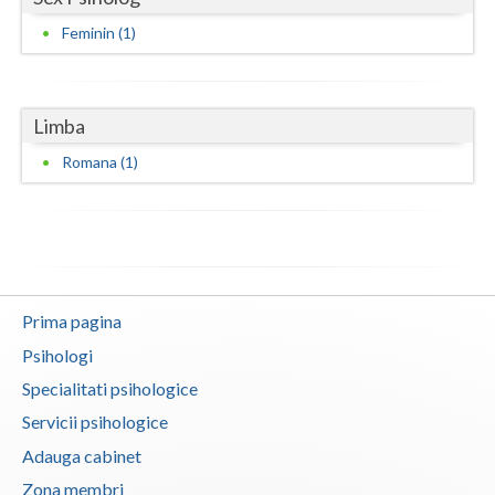
Feminin (1)
Neamt
Olt
Limba
Prahova
Romana (1)
Salaj
Satu-Mare
Sibiu
Suceava
Prima pagina
Teleorman
Psihologi
Specialitati psihologice
Timis
Servicii psihologice
Tulcea
Adauga cabinet
Valcea
Zona membri