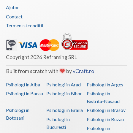
Ajutor
Vaslui
Contact
Vrancea
Termeni si conditii
Copyright 2026 Reframing SRL
Built from scratch with
by
vCraft.ro
Psihologi in Alba
Psihologi in Arad
Psihologi in Arges
Psihologi in Bacau
Psihologi in Bihor
Psihologi in
Bistrita-Nasaud
Psihologi in
Psihologi in Braila
Psihologi in Brasov
Botosani
Psihologi in
Psihologi in Buzau
Bucuresti
Psihologi in