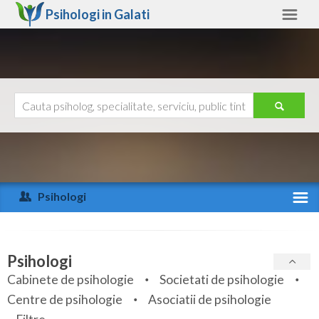
Psihologi in
Galati
Galati
Alte judete
Ajutor
Contact
Alba
Arad
Psihologi
Arges
Activitate recenta
Bacau
Specialitati
Psihologi
Bihor
Cabinete de psihologie
Societati de psihologie
Servicii
Centre de psihologie
Asociatii de psihologie
Bistrita-Nasaud
Articole