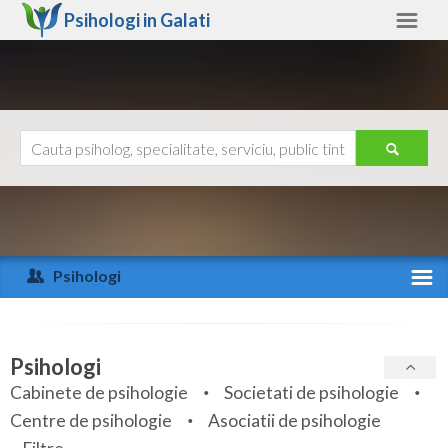
Psihologi in
Galati
Galati
Alte judete
Ajutor
Contact
Alba
Arad
Psihologi
Arges
Activitate recenta
Bacau
Specialitati
Psihologi
Bihor
Cabinete de psihologie
Societati de psihologie
Servicii
Centre de psihologie
Asociatii de psihologie
Bistrita-Nasaud
Articole