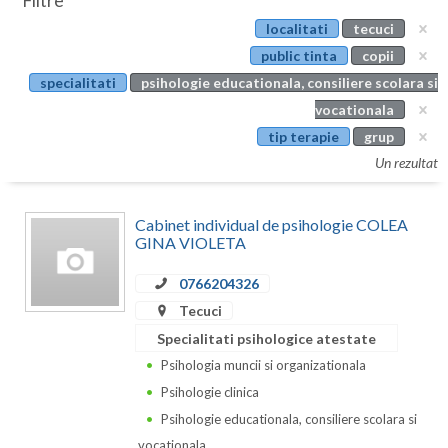
Filtre
Botosani
localitati
tecuci
Evenimente
Braila
public tinta
copii
Cabinet
specialitati
psihologie educationala, consiliere scolara si
Brasov
vocationala
Membri
Bucuresti
tip terapie
grup
Un rezultat
Buzau
Calarasi
Cabinet individual de psihologie COLEA
GINA VIOLETA
Caras-Severin
0766204326
Cluj
Tecuci
Constanta
Specialitati psihologice atestate
Psihologia muncii si organizationala
Covasna
Psihologie clinica
Dambovita
Psihologie educationala, consiliere scolara si
vocationala