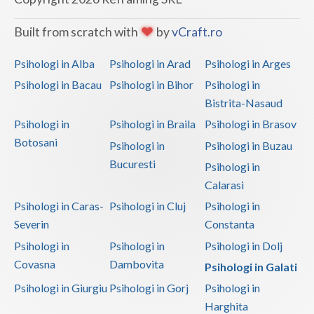
Interventie psihoterapeutica in tulburarea de s... (1)
Built from scratch with
by
vCraft.ro
Interventie psihoterapeutica in tulburarea dism... (1)
Interventie psihoterapeutica in tulburari ale c... (1)
Psihologi in Alba
Psihologi in Arad
Psihologi in Arges
Logoterapie in tulburarile de comunicare (1)
Psihologi in Bacau
Psihologi in Bihor
Psihologi in
Bistrita-Nasaud
Psihodiagnostic si evaluare clinica (1)
Psihologi in
Psihologi in Braila
Psihologi in Brasov
Psihoterapie - Interventie psihoterapeutica in ... (1)
Botosani
Psihologi in
Psihologi in Buzau
Psihoterapie - Interventie psihoterapeutica in ... (1)
Bucuresti
Psihologi in
Psihoterapie - Interventie psihoterapeutica in ... (1)
Calarasi
Psihoterapie - Interventie psihoterapeutica in ... (1)
Psihologi in Caras-
Psihologi in Cluj
Psihologi in
Psihoterapie - Interventie psihoterapeutica in ... (1)
Severin
Constanta
Psihoterapie - Interventie psihoterapeutica in ... (1)
Psihologi in
Psihologi in
Psihologi in Dolj
Covasna
Dambovita
Psihoterapie - Interventie psihoterapeutica in ... (1)
Psihologi in Galati
Psihologi in Giurgiu
Psihologi in Gorj
Psihologi in
Psihoterapie - Interventie psihoterapeutica in ... (1)
Harghita
Psihoterapie - Interventie psihoterapeutica in ... (1)