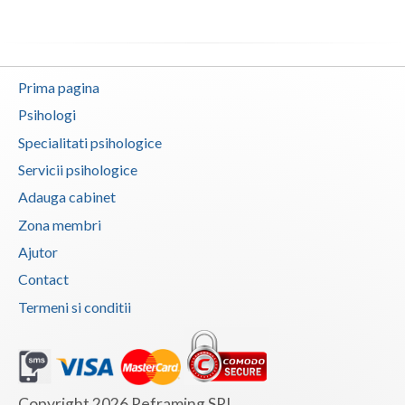
Examinare psihologica in vederea autorizarii e... (1)
Vaslui
Examinare si avizare psihologica in vederea ins... (1)
Vrancea
Examinari psihologice in vederea evaluarii depr... (1)
Prima pagina
Examinari psihologice in vederea evaluarii star... (1)
Psihologi
Examinari psihologice in vederea obtinerii cert... (1)
Specialitati psihologice
Examinari psihologice in vederea obtinerii pens... (1)
Servicii psihologice
Interventie psihoterapeutica in kleptomanie (1)
Adauga cabinet
Interventie psihoterapeutica in piromanie (1)
Zona membri
Interventie psihoterapeutica in probleme de cuplu
Ajutor
(1)
Contact
Interventie psihoterapeutica in teama de spatii... (1)
Termeni si conditii
Interventie psihoterapeutica in ticuri (1)
Interventie psihoterapeutica in trichotilomanie (1)
Interventie psihoterapeutica in tulburarea cont... (1)
Copyright 2026 Reframing SRL