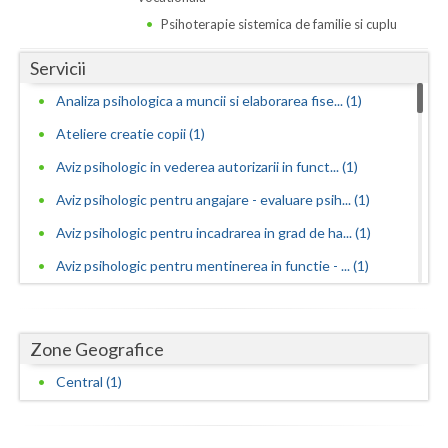
Dolj
Psihoterapie sistemica de familie si cuplu
Galati
Servicii
Giurgiu
Analiza psihologica a muncii si elaborarea fise... (1)
Gorj
Ateliere creatie copii (1)
Harghita
Aviz psihologic in vederea autorizarii in funct... (1)
Aviz psihologic pentru angajare - evaluare psih... (1)
Hunedoara
Aviz psihologic pentru incadrarea in grad de ha... (1)
Ialomita
Aviz psihologic pentru mentinerea in functie - ... (1)
Iasi
Aviz psihologic si evaluare clinica la cerere c... (1)
Ilfov
Avize psihologice necesare la angajare si menti... (1)
Zone Geografice
Maramures
Consiliere in cariera si orientare vocationala (1)
Central (1)
Consiliere psihologica (1)
Mehedinti
Consiliere psihologica in vederea reconversiei ... (1)
Mures