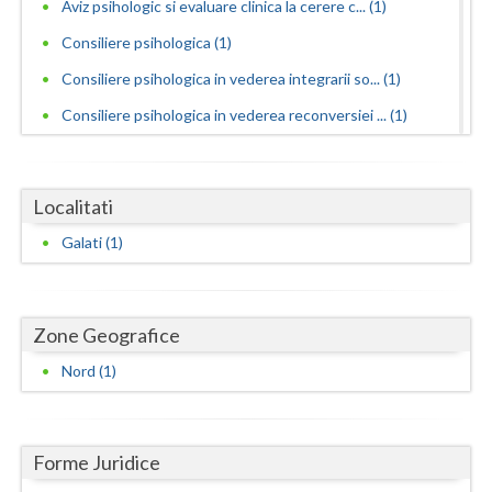
Dolj
Aviz psihologic si evaluare clinica la cerere c... (1)
Consiliere psihologica (1)
Galati
Consiliere psihologica in vederea integrarii so... (1)
Giurgiu
Consiliere psihologica in vederea reconversiei ... (1)
Gorj
Consiliere psihologica pentru persoanele care s... (1)
Harghita
Consiliere psihologica scolara (1)
Localitati
Consilierea si asistarea cuplurilor care doresc... (1)
Hunedoara
Galati (1)
Educatie parentala pentru parinti sau alte pers... (1)
Ialomita
Evaluare psihologica periodica pentru beneficia... (1)
Iasi
Zone Geografice
Examinari psihologice in vederea evaluarii depr... (1)
Ilfov
Examinari psihologice in vederea obtinerii cert... (1)
Nord (1)
Maramures
Examinari psihologice in vederea obtinerii pens... (1)
Examinari psihologice in vederea prelungirii co... (1)
Mehedinti
Forme Juridice
Hipnoza (1)
Mures