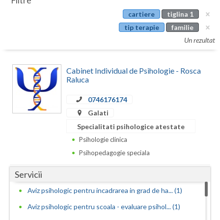
Filtre
Botosani
cartiere
tiglina 1
Evenimente
Braila
tip terapie
familie
Cabinet
Un rezultat
Brasov
Membri
Bucuresti
Cabinet Individual de Psihologie - Rosca
Raluca
Buzau
0746176174
Calarasi
Galati
Caras-Severin
Specialitati psihologice atestate
Psihologie clinica
Cluj
Psihopedagogie speciala
Constanta
Servicii
Covasna
Aviz psihologic pentru incadrarea in grad de ha... (1)
Dambovita
Aviz psihologic pentru scoala - evaluare psihol... (1)