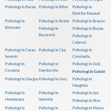
Psihoterapie - Interventie psihoterapeutica in ... (1)
Psihologi in Bacau
Psihologi in Bihor
Psihologi in
Psihoterapie - Interventie psihoterapeutica in ... (1)
Bistrita-Nasaud
Psihoterapie - Interventie psihoterapeutica in ... (1)
Psihologi in
Psihologi in Braila
Psihologi in Brasov
Botosani
Psihologi in
Psihologi in Buzau
Psihoterapie - Interventie psihoterapeutica in ... (1)
Bucuresti
Psihologi in
Psihoterapie suportiva (1)
Calarasi
Psihoterapie, asistenta si consultanta psihologica (1)
Psihologi in Caras-
Psihologi in Cluj
Psihologi in
Severin
Constanta
Psihologi in
Psihologi in
Psihologi in Dolj
Covasna
Dambovita
Psihologi in Galati
Psihologi in Giurgiu
Psihologi in Gorj
Psihologi in
Harghita
Psihologi in
Psihologi in
Psihologi in Iasi
Hunedoara
Ialomita
Psihologi in Ilfov
Psihologi in
Psihologi in
Psihologi in Mures