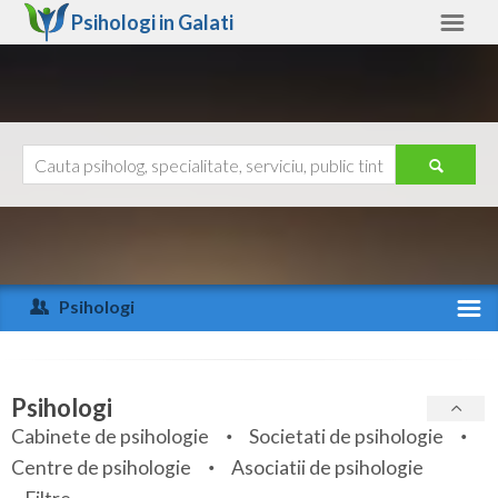
Psihologi in
Galati
Galati
Alte judete
Ajutor
Contact
Alba
Arad
Psihologi
Arges
Activitate recenta
Bacau
Specialitati
Psihologi
Bihor
Cabinete de psihologie
Societati de psihologie
Servicii
Centre de psihologie
Asociatii de psihologie
Bistrita-Nasaud
Articole