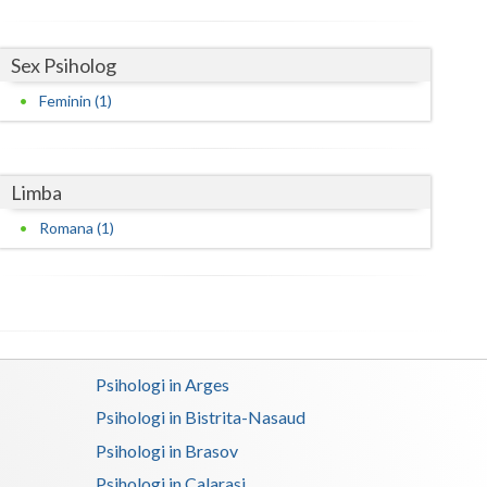
Harghita
Hunedoara
Sex Psiholog
Ialomita
Feminin (1)
Iasi
Ilfov
Limba
Maramures
Romana (1)
Mehedinti
Mures
Neamt
Psihologi in Arges
Olt
Psihologi in Bistrita-Nasaud
Prahova
Psihologi in Brasov
Salaj
Psihologi in Calarasi