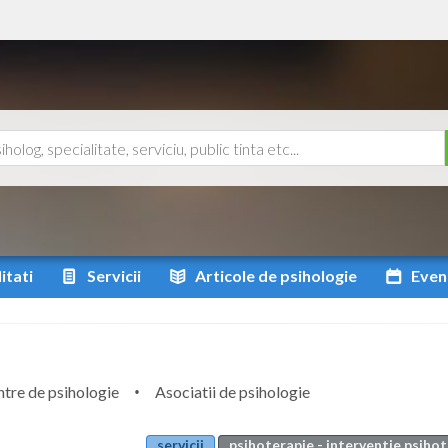
itati
Servicii
Articole
de psihologie
Even
tre de psihologie
Asociatii de psihologie
servicii
psihoterapie - interventie psiho