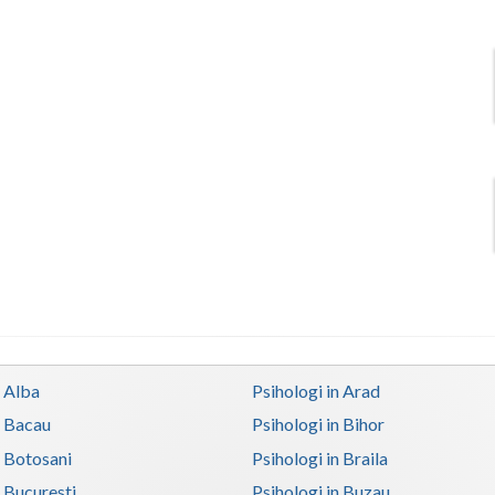
n Alba
Psihologi in Arad
n Bacau
Psihologi in Bihor
n Botosani
Psihologi in Braila
n Bucuresti
Psihologi in Buzau