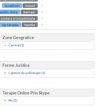
Buzau
localitati
tecuci
public tinta
batrani
Calarasi
 scolara si vocationala
Caras-Severin
tip terapie
familie
Cluj
Zone Geografice
Constanta
Central (1)
Covasna
Dambovita
Forme Juridice
Dolj
Cabinet de psihologie (1)
Galati
Giurgiu
Terapie Online Prin Skype
Gorj
Nu (1)