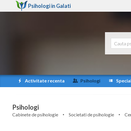
Psihologi in
Galati
Activitate recenta
Psihologi
Special
Psihologi
Cabinete de psihologie
Societati de psihologie
Cen