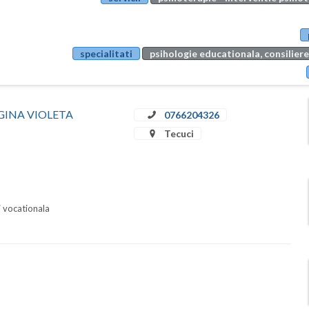
specialitati
psihologie educationala, consiliere
A GINA VIOLETA
0766204326
Tecuci
i vocationala