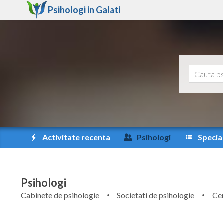
Psihologi in
Galati
Activitate recenta
Psihologi
Special
Psihologi
Cabinete de psihologie
Societati de psihologie
Cen