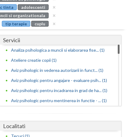
Buzau
c tinta
adolescenti
ncii si organizationala
Calarasi
tip terapie
cuplu
Caras-Severin
Servicii
Cluj
Analiza psihologica a muncii si elaborarea fise... (1)
Constanta
Ateliere creatie copii (1)
Covasna
Aviz psihologic in vederea autorizarii in funct... (1)
Dambovita
Aviz psihologic pentru angajare - evaluare psih... (1)
Dolj
Aviz psihologic pentru incadrarea in grad de ha... (1)
Aviz psihologic pentru mentinerea in functie - ... (1)
Galati
Aviz psihologic si evaluare clinica la cerere c... (1)
Giurgiu
Avize psihologice necesare la angajare si menti... (1)
Localitati
Gorj
Consiliere in cariera si orientare vocationala (1)
Tecuci (1)