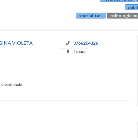
publi
specialitati
psihologia mu
A GINA VIOLETA
0766204326
Tecuci
i vocationala