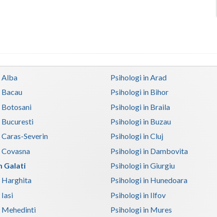
n Alba
Psihologi in Arad
n Bacau
Psihologi in Bihor
n Botosani
Psihologi in Braila
n Bucuresti
Psihologi in Buzau
n Caras-Severin
Psihologi in Cluj
n Covasna
Psihologi in Dambovita
n Galati
Psihologi in Giurgiu
n Harghita
Psihologi in Hunedoara
 Iasi
Psihologi in Ilfov
n Mehedinti
Psihologi in Mures