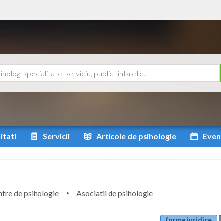
itati
Servicii
Articole
de psihologie
Even
tre de psihologie
Asociatii de psihologie
forme juridice