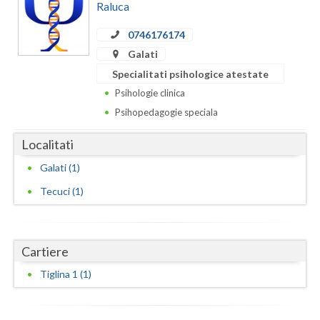
Dolj
Raluca
Galati
0746176174
Galati
Giurgiu
Specialitati psihologice atestate
Gorj
Psihologie clinica
Psihopedagogie speciala
Harghita
Localitati
Hunedoara
Galati (1)
Ialomita
Tecuci (1)
Iasi
Ilfov
Cartiere
Maramures
Tiglina 1 (1)
Mehedinti
Mures