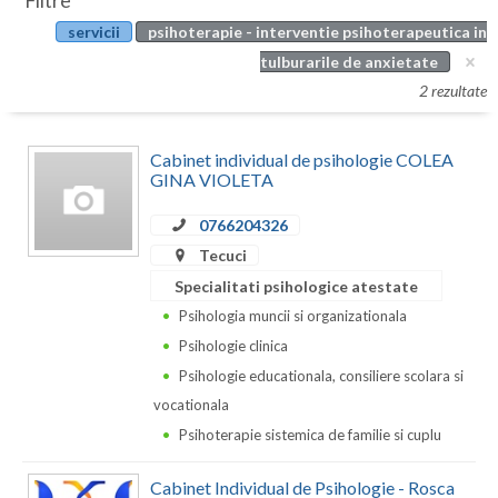
Filtre
Botosani
servicii
psihoterapie - interventie psihoterapeutica in
Evenimente
Braila
tulburarile de anxietate
Cabinet
2 rezultate
Brasov
Membri
Bucuresti
Cabinet individual de psihologie COLEA
GINA VIOLETA
Buzau
0766204326
Calarasi
Tecuci
Caras-Severin
Specialitati psihologice atestate
Psihologia muncii si organizationala
Cluj
Psihologie clinica
Constanta
Psihologie educationala, consiliere scolara si
vocationala
Covasna
Psihoterapie sistemica de familie si cuplu
Dambovita
Cabinet Individual de Psihologie - Rosca