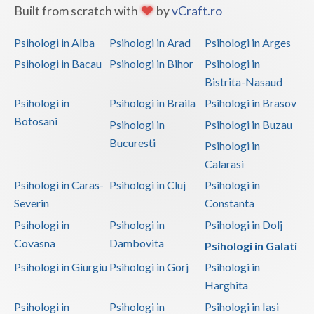
Built from scratch with
by
vCraft.ro
Psihologi in Alba
Psihologi in Arad
Psihologi in Arges
Psihologi in Bacau
Psihologi in Bihor
Psihologi in
Bistrita-Nasaud
Psihologi in
Psihologi in Braila
Psihologi in Brasov
Botosani
Psihologi in
Psihologi in Buzau
Bucuresti
Psihologi in
Calarasi
Psihologi in Caras-
Psihologi in Cluj
Psihologi in
Severin
Constanta
Psihologi in
Psihologi in
Psihologi in Dolj
Covasna
Dambovita
Psihologi in Galati
Psihologi in Giurgiu
Psihologi in Gorj
Psihologi in
Harghita
Psihologi in
Psihologi in
Psihologi in Iasi