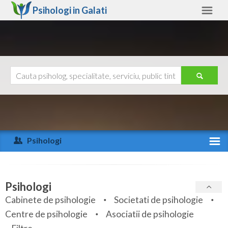
Psihologi in
Galati
Galati
Alte judete
Ajutor
Contact
Alba
Arad
Psihologi
Arges
Activitate recenta
Bacau
Specialitati
Psihologi
Bihor
Cabinete de psihologie
Societati de psihologie
Servicii
Centre de psihologie
Asociatii de psihologie
Bistrita-Nasaud
Articole