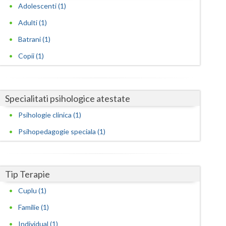
Harghita
Adolescenti (1)
Hunedoara
Adulti (1)
Batrani (1)
Ialomita
Copii (1)
Iasi
Ilfov
Specialitati psihologice atestate
Maramures
Psihologie clinica (1)
Mehedinti
Psihopedagogie speciala (1)
Mures
Neamt
Tip Terapie
Olt
Cuplu (1)
Prahova
Familie (1)
Individual (1)
Salaj