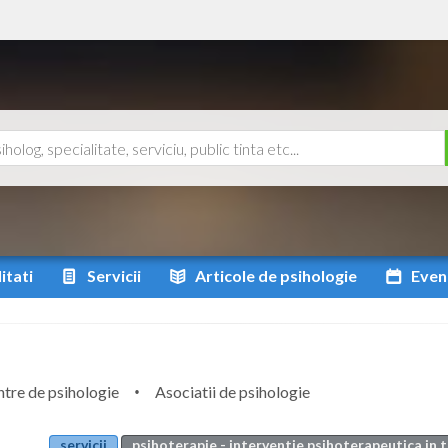
itati
Servicii
Articole
de psihologie
Even
tre de psihologie
Asociatii de psihologie
servicii
psihoterapie - interventie psihoterapeutica in 