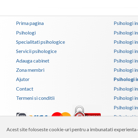
Prima pagina
Psihologi i
Psihologi
Psihologi i
Specialitati psihologice
Psihologi i
Servicii psihologice
Psihologi i
Adauga cabinet
Psihologi i
Zona membri
Psihologi i
Ajutor
Psihologi i
Contact
Psihologi i
Termeni si conditii
Psihologi in
Psihologi i
Psihologi in
Psihologi i
Acest site foloseste cookie-uri pentru a imbunatati experienta d
Copyright 2026 Reframing SRL
Psihologi i