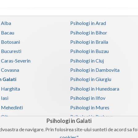
n Alba
Psihologi in Arad
n Bacau
Psihologi in Bihor
n Botosani
Psihologi in Braila
n Bucuresti
Psihologi in Buzau
n Caras-Severin
Psihologi in Cluj
n Covasna
Psihologi in Dambovita
n Galati
Psihologi in Giurgiu
n Harghita
Psihologi in Hunedoara
 Iasi
Psihologi in Ilfov
n Mehedinti
Psihologi in Mures
 Olt
Psihologi in Prahova
Psihologi in Galati
n Satu-Mare
Psihologi in Sibiu
voastra de navigare. Prin folosirea site-ului sunteti de acord sa fol
n Teleorman
Psihologi in Timis
cookies"