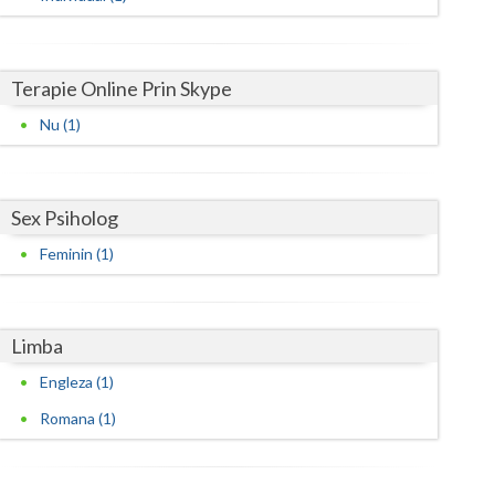
Satu-Mare
Sibiu
Terapie Online Prin Skype
Nu (1)
Suceava
Teleorman
Sex Psiholog
Timis
Feminin (1)
Tulcea
Valcea
Limba
Vaslui
Engleza (1)
Vrancea
Romana (1)