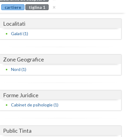
Buzau
cartiere
tiglina 1
Calarasi
Localitati
Caras-Severin
Galati (1)
Cluj
Constanta
Zone Geografice
Covasna
Nord (1)
Dambovita
Dolj
Forme Juridice
Galati
Cabinet de psihologie (1)
Giurgiu
Gorj
Public Tinta