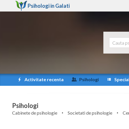
Psihologi in
Galati
Activitate recenta
Psihologi
Special
Psihologi
Cabinete de psihologie
Societati de psihologie
Cen