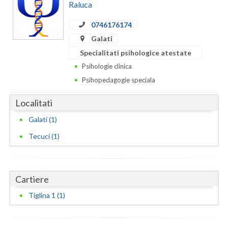
Dolj
Raluca
Galati
0746176174
Galati
Giurgiu
Specialitati psihologice atestate
Gorj
Psihologie clinica
Psihopedagogie speciala
Harghita
Localitati
Hunedoara
Galati (1)
Ialomita
Tecuci (1)
Iasi
Ilfov
Cartiere
Maramures
Tiglina 1 (1)
Mehedinti
Mures