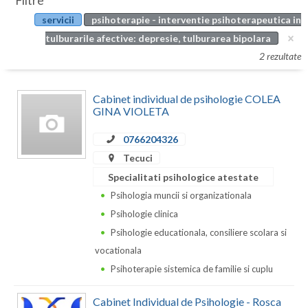
Filtre
Botosani
servicii
psihoterapie - interventie psihoterapeutica in
Evenimente
Braila
tulburarile afective: depresie, tulburarea bipolara
Cabinet
2 rezultate
Brasov
Membri
Bucuresti
Cabinet individual de psihologie COLEA
GINA VIOLETA
Buzau
0766204326
Calarasi
Tecuci
Caras-Severin
Specialitati psihologice atestate
Psihologia muncii si organizationala
Cluj
Psihologie clinica
Constanta
Psihologie educationala, consiliere scolara si
vocationala
Covasna
Psihoterapie sistemica de familie si cuplu
Dambovita
Cabinet Individual de Psihologie - Rosca