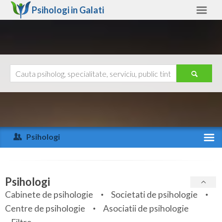
Psihologi in
Galati
Galati
Alte judete
Ajutor
Contact
Alba
Arad
Psihologi
Arges
Activitate recenta
Bacau
Specialitati
Psihologi
Bihor
Cabinete de psihologie
Societati de psihologie
Servicii
Centre de psihologie
Asociatii de psihologie
Bistrita-Nasaud
Articole