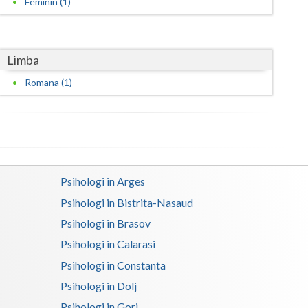
Feminin (1)
Harghita
Hunedoara
Ialomita
Limba
Romana (1)
Iasi
Ilfov
Maramures
Mehedinti
Psihologi in Arges
Mures
Psihologi in Bistrita-Nasaud
Psihologi in Brasov
Neamt
Psihologi in Calarasi
Olt
Psihologi in Constanta
Prahova
Psihologi in Dolj
Salaj
Psihologi in Gorj