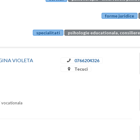
forme juridice
specialitati
psihologie educationala, consiliere
A GINA VIOLETA
0766204326
Tecuci
i vocationala