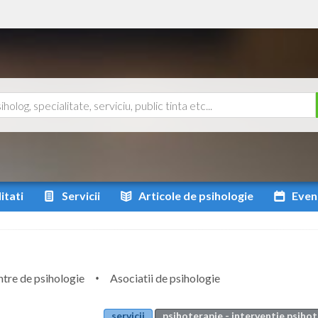
itati
Servicii
Articole
de psihologie
Even
tre de psihologie
Asociatii de psihologie
servicii
psihoterapie - interventie psiho