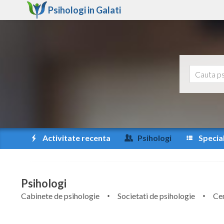
Psihologi in
Galati
Activitate recenta
Psihologi
Special
Psihologi
Cabinete de psihologie
Societati de psihologie
Cen