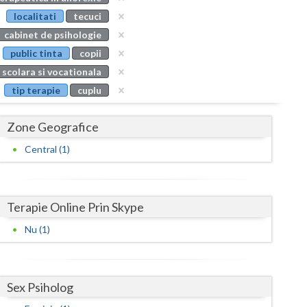
Buzau
localitati
tecuci
cabinet de psihologie
Calarasi
public tinta
copii
Caras-Severin
 scolara si vocationala
tip terapie
cuplu
Cluj
Constanta
Zone Geografice
Covasna
Central (1)
Dambovita
Dolj
Terapie Online Prin Skype
Galati
Nu (1)
Giurgiu
Gorj
Sex Psiholog