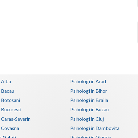
n Alba
Psihologi in Arad
n Bacau
Psihologi in Bihor
n Botosani
Psihologi in Braila
n Bucuresti
Psihologi in Buzau
n Caras-Severin
Psihologi in Cluj
n Covasna
Psihologi in Dambovita
n Galati
Psihologi in Giurgiu