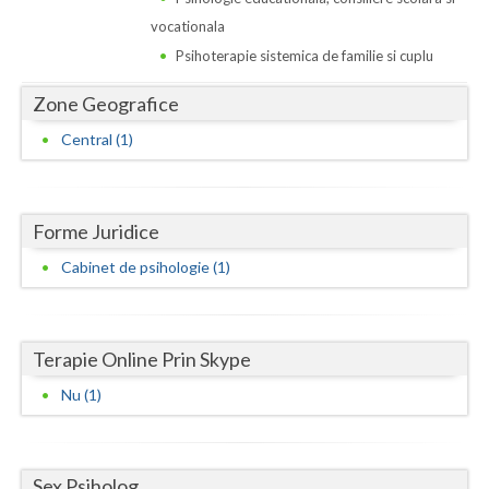
Dolj
vocationala
Galati
Psihoterapie sistemica de familie si cuplu
Giurgiu
Zone Geografice
Gorj
Central (1)
Harghita
Hunedoara
Forme Juridice
Ialomita
Cabinet de psihologie (1)
Iasi
Ilfov
Terapie Online Prin Skype
Nu (1)
Maramures
Mehedinti
Sex Psiholog
Mures