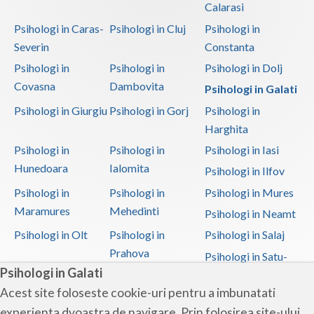
Calarasi
Psihologi in Caras-
Psihologi in Cluj
Psihologi in
Severin
Constanta
Psihologi in
Psihologi in
Psihologi in Dolj
Covasna
Dambovita
Psihologi in Galati
Psihologi in Giurgiu
Psihologi in Gorj
Psihologi in
Harghita
Psihologi in
Psihologi in
Psihologi in Iasi
Hunedoara
Ialomita
Psihologi in Ilfov
Psihologi in
Psihologi in
Psihologi in Mures
Maramures
Mehedinti
Psihologi in Neamt
Psihologi in Olt
Psihologi in
Psihologi in Salaj
Prahova
Psihologi in Satu-
Psihologi in Galati
Mare
Acest site foloseste cookie-uri pentru a imbunatati
Psihologi in Sibiu
Psihologi in
Psihologi in
experienta dvoastra de navigare. Prin folosirea site-ului
Suceava
Teleorman