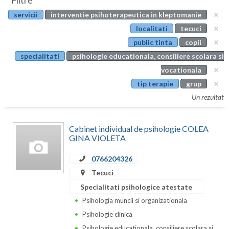
Filtre
Botosani
servicii
interventie psihoterapeutica in kleptomanie
Evenimente
Braila
localitati
tecuci
Cabinet
public tinta
copii
Brasov
specialitati
psihologie educationala, consiliere scolara si
Membri
Bucuresti
vocationala
tip terapie
grup
Buzau
Un rezultat
Calarasi
Cabinet individual de psihologie COLEA
Caras-Severin
GINA VIOLETA
Cluj
0766204326
Constanta
Tecuci
Specialitati psihologice atestate
Covasna
Psihologia muncii si organizationala
Dambovita
Psihologie clinica
Psihologie educationala, consiliere scolara si