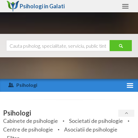
Psihologi in
Galati
Galati
Alte judete
Ajutor
Contact
Alba
Arad
Psihologi
Arges
Activitate recenta
Bacau
Specialitati
Psihologi
Bihor
Cabinete de psihologie
Societati de psihologie
Servicii
Centre de psihologie
Asociatii de psihologie
Bistrita-Nasaud
Articole