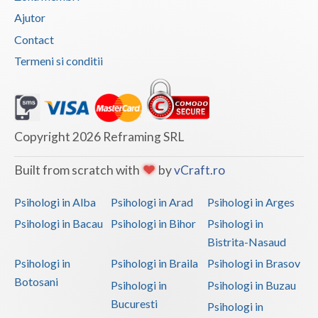
Ajutor
Vaslui
Contact
Vrancea
Termeni si conditii
Copyright 2026 Reframing SRL
Built from scratch with
by
vCraft.ro
Psihologi in Alba
Psihologi in Arad
Psihologi in Arges
Psihologi in Bacau
Psihologi in Bihor
Psihologi in
Bistrita-Nasaud
Psihologi in
Psihologi in Braila
Psihologi in Brasov
Botosani
Psihologi in
Psihologi in Buzau
Bucuresti
Psihologi in