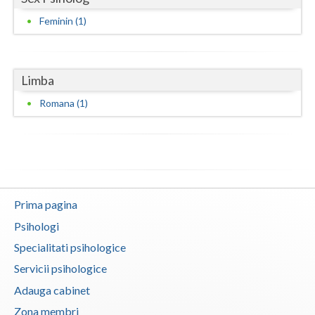
Feminin (1)
Neamt
Olt
Limba
Prahova
Romana (1)
Salaj
Satu-Mare
Sibiu
Suceava
Prima pagina
Teleorman
Psihologi
Specialitati psihologice
Timis
Servicii psihologice
Tulcea
Adauga cabinet
Valcea
Zona membri