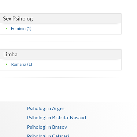
Harghita
Hunedoara
Sex Psiholog
Ialomita
Feminin (1)
Iasi
Ilfov
Limba
Maramures
Romana (1)
Mehedinti
Mures
Neamt
Psihologi in Arges
Olt
Psihologi in Bistrita-Nasaud
Prahova
Psihologi in Brasov
Salaj
Psihologi in Calarasi