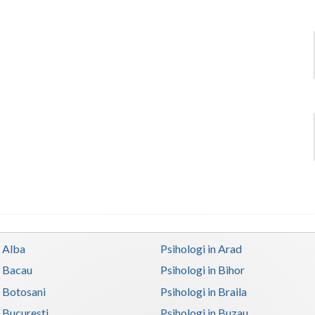
n Alba
Psihologi in Arad
n Bacau
Psihologi in Bihor
n Botosani
Psihologi in Braila
n Bucuresti
Psihologi in Buzau