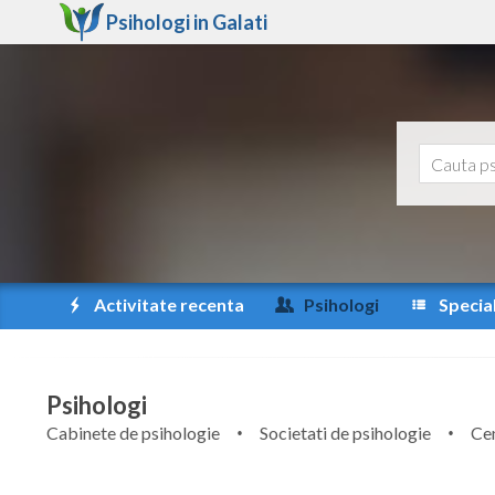
Psihologi in
Galati
Activitate recenta
Psihologi
Special
Psihologi
Cabinete de psihologie
Societati de psihologie
Cen