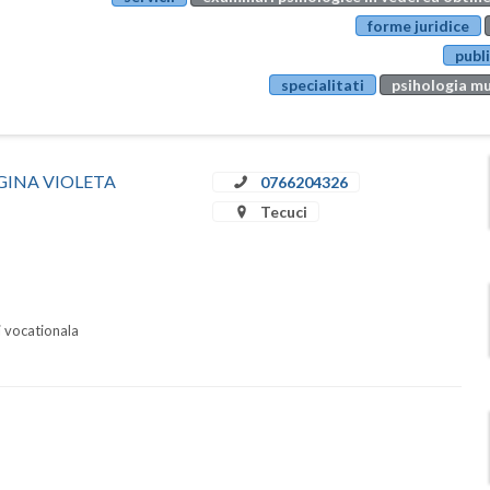
forme juridice
publi
specialitati
psihologia mu
A GINA VIOLETA
0766204326
Tecuci
i vocationala