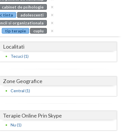
Buzau
cabinet de psihologie
c tinta
adolescenti
Calarasi
ncii si organizationala
Caras-Severin
tip terapie
cuplu
Cluj
Localitati
Constanta
Tecuci (1)
Covasna
Dambovita
Zone Geografice
Dolj
Central (1)
Galati
Giurgiu
Terapie Online Prin Skype
Gorj
Nu (1)