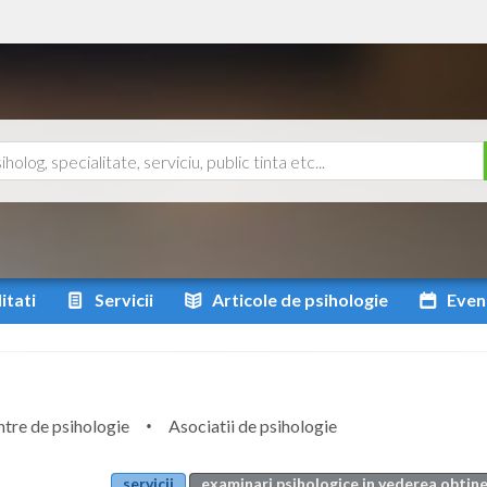
itati
Servicii
Articole
de psihologie
Even
tre de psihologie
Asociatii de psihologie
servicii
examinari psihologice in vederea obtine