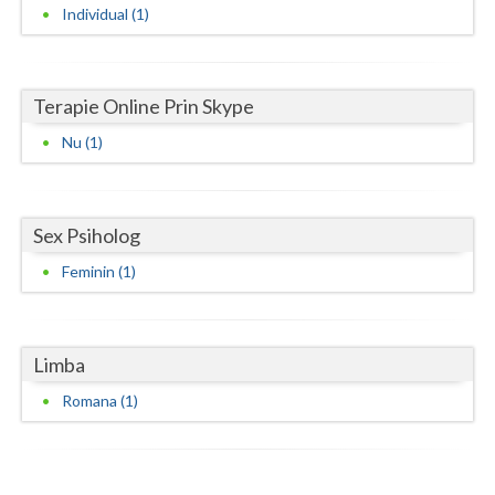
Individual (1)
Neamt
Olt
Terapie Online Prin Skype
Prahova
Nu (1)
Salaj
Satu-Mare
Sex Psiholog
Sibiu
Feminin (1)
Suceava
Teleorman
Limba
Timis
Romana (1)
Tulcea
Valcea