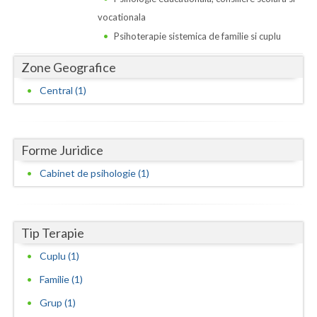
Dolj
vocationala
Galati
Psihoterapie sistemica de familie si cuplu
Giurgiu
Zone Geografice
Gorj
Central (1)
Harghita
Hunedoara
Forme Juridice
Ialomita
Cabinet de psihologie (1)
Iasi
Ilfov
Tip Terapie
Cuplu (1)
Maramures
Familie (1)
Mehedinti
Grup (1)
Mures