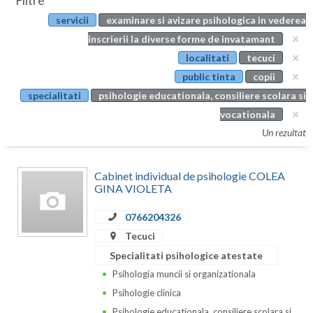
Filtre
Botosani
servicii
examinare si avizare psihologica in vederea
Evenimente
Braila
inscrierii la diverse forme de invatamant
Cabinet
localitati
tecuci
Brasov
public tinta
copii
Membri
Bucuresti
specialitati
psihologie educationala, consiliere scolara si
vocationala
Buzau
Un rezultat
Calarasi
Cabinet individual de psihologie COLEA
Caras-Severin
GINA VIOLETA
Cluj
0766204326
Constanta
Tecuci
Specialitati psihologice atestate
Covasna
Psihologia muncii si organizationala
Dambovita
Psihologie clinica
Psihologie educationala, consiliere scolara si