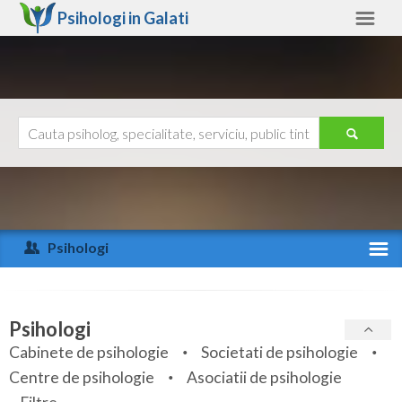
Psihologi in
Galati
Galati
Alte judete
Ajutor
Contact
Alba
Arad
Psihologi
Arges
Activitate recenta
Bacau
Specialitati
Psihologi
Bihor
Cabinete de psihologie
Societati de psihologie
Servicii
Centre de psihologie
Asociatii de psihologie
Bistrita-Nasaud
Articole