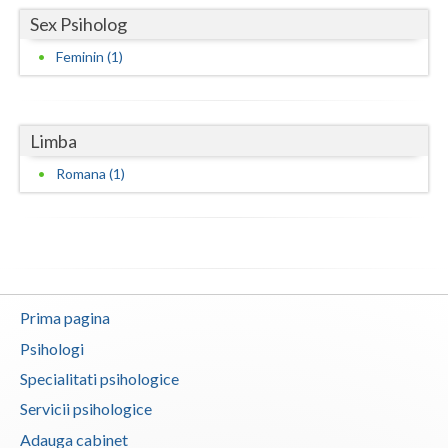
Sex Psiholog
Neamt
Feminin (1)
Olt
Prahova
Limba
Salaj
Romana (1)
Satu-Mare
Sibiu
Suceava
Teleorman
Prima pagina
Psihologi
Timis
Specialitati psihologice
Tulcea
Servicii psihologice
Valcea
Adauga cabinet