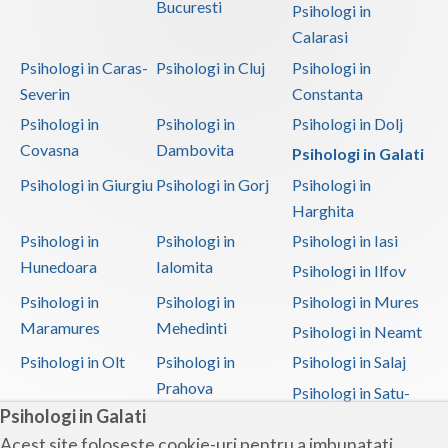
Bucuresti
Psihologi in
Calarasi
Psihologi in Caras-
Psihologi in Cluj
Psihologi in
Severin
Constanta
Psihologi in
Psihologi in
Psihologi in Dolj
Covasna
Dambovita
Psihologi in Galati
Psihologi in Giurgiu
Psihologi in Gorj
Psihologi in
Harghita
Psihologi in
Psihologi in
Psihologi in Iasi
Hunedoara
Ialomita
Psihologi in Ilfov
Psihologi in
Psihologi in
Psihologi in Mures
Maramures
Mehedinti
Psihologi in Neamt
Psihologi in Olt
Psihologi in
Psihologi in Salaj
Prahova
Psihologi in Satu-
Psihologi in Galati
Mare
Acest site foloseste cookie-uri pentru a imbunatati