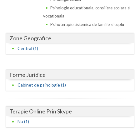
Dolj
Psihologie educationala, consiliere scolara si
Galati
vocationala
Psihoterapie sistemica de familie si cuplu
Giurgiu
Zone Geografice
Gorj
Central (1)
Harghita
Hunedoara
Forme Juridice
Ialomita
Cabinet de psihologie (1)
Iasi
Ilfov
Terapie Online Prin Skype
Maramures
Nu (1)
Mehedinti
Mures