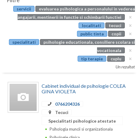
Filtre
Botosani
servicii
evaluarea psihologica a personalului in vederea
Evenimente
Braila
angajarii, mentinerii in functie si schimbarii functiei
Cabinet
localitati
tecuci
Brasov
public tinta
copii
Membri
Bucuresti
specialitati
psihologie educationala, consiliere scolara si
vocationala
Buzau
tip terapie
cuplu
Calarasi
Un rezultat
Caras-Severin
Cabinet individual de psihologie COLEA
Cluj
GINA VIOLETA
Constanta
0766204326
Tecuci
Covasna
Specialitati psihologice atestate
Dambovita
Psihologia muncii si organizationala
Psihologie clinica