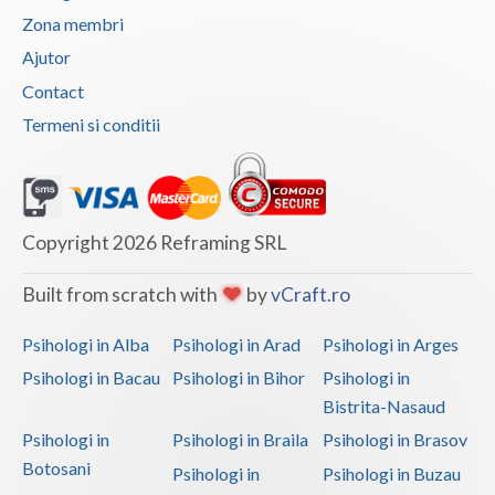
Zona membri
Vaslui
Ajutor
Vrancea
Contact
Termeni si conditii
Copyright 2026 Reframing SRL
Built from scratch with
by
vCraft.ro
Psihologi in Alba
Psihologi in Arad
Psihologi in Arges
Psihologi in Bacau
Psihologi in Bihor
Psihologi in
Bistrita-Nasaud
Psihologi in
Psihologi in Braila
Psihologi in Brasov
Botosani
Psihologi in
Psihologi in Buzau