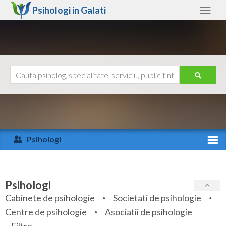
Psihologi in
Galati
Galati
Alte judete
Ajutor
Contact
Alba
Arad
Psihologi
Arges
Activitate recenta
Bacau
Specialitati
Psihologi
Bihor
Cabinete de psihologie
Societati de psihologie
Servicii
Centre de psihologie
Asociatii de psihologie
Bistrita-Nasaud
Articole