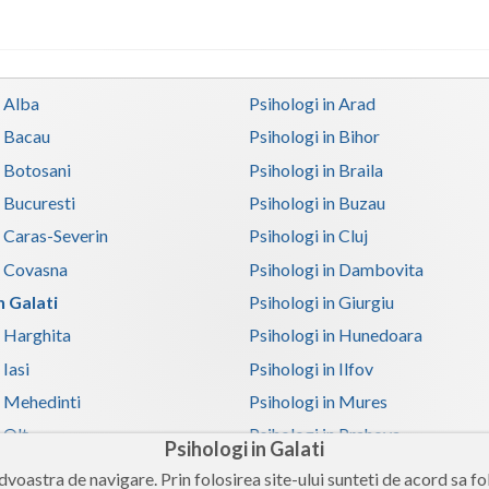
n Alba
Psihologi in Arad
n Bacau
Psihologi in Bihor
n Botosani
Psihologi in Braila
n Bucuresti
Psihologi in Buzau
n Caras-Severin
Psihologi in Cluj
n Covasna
Psihologi in Dambovita
n Galati
Psihologi in Giurgiu
n Harghita
Psihologi in Hunedoara
 Iasi
Psihologi in Ilfov
n Mehedinti
Psihologi in Mures
 Olt
Psihologi in Prahova
Psihologi in Galati
n Satu-Mare
Psihologi in Sibiu
voastra de navigare. Prin folosirea site-ului sunteti de acord sa fol