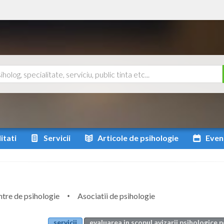
itati
Servicii
Articole
de psihologie
Even
tre de psihologie
Asociatii de psihologie
servicii
evaluarea in scopul avizarii psihologice 