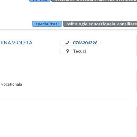
specialitati
psihologie educationala, consiliere
A GINA VIOLETA
0766204326
Tecuci
i vocationala