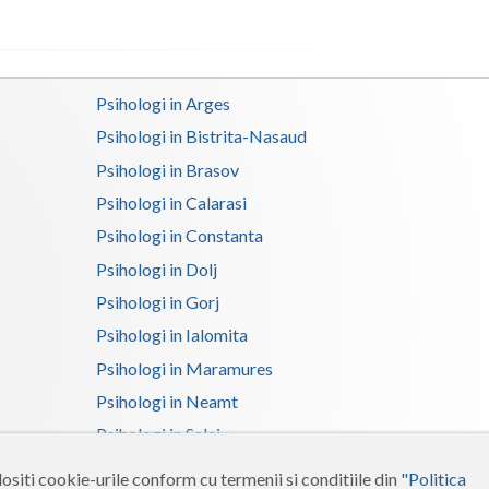
Satu-Mare
Sibiu
Psihologi in Arges
Suceava
Psihologi in Bistrita-Nasaud
Psihologi in Brasov
Teleorman
Psihologi in Calarasi
Timis
Psihologi in Constanta
Tulcea
Psihologi in Dolj
Valcea
Psihologi in Gorj
Psihologi in Ialomita
Vaslui
Psihologi in Maramures
Vrancea
Psihologi in Neamt
Psihologi in Salaj
Psihologi in Suceava
ositi cookie-urile conform cu termenii si conditiile din
"Politica