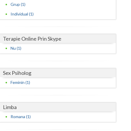
Harghita
Grup (1)
Hunedoara
Individual (1)
Ialomita
Iasi
Terapie Online Prin Skype
Ilfov
Nu (1)
Maramures
Mehedinti
Sex Psiholog
Feminin (1)
Mures
Neamt
Limba
Olt
Romana (1)
Prahova
Salaj