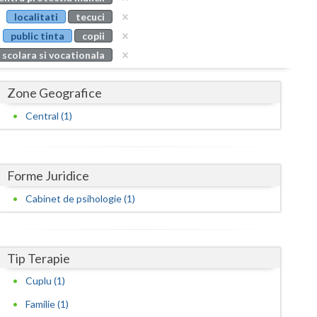
Buzau
localitati
tecuci
public tinta
copii
Calarasi
 scolara si vocationala
Caras-Severin
Zone Geografice
Cluj
Central (1)
Constanta
Covasna
Forme Juridice
Dambovita
Cabinet de psihologie (1)
Dolj
Galati
Tip Terapie
Giurgiu
Cuplu (1)
Gorj
Familie (1)