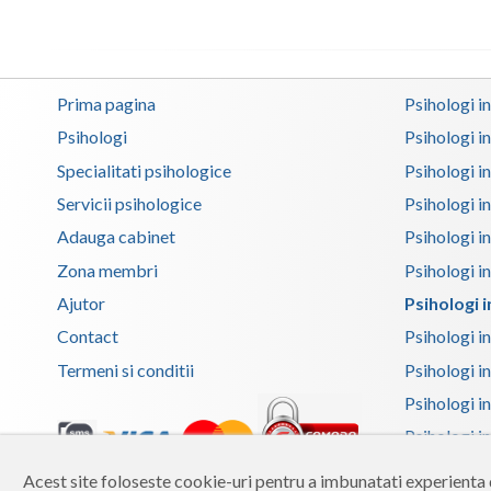
Prima pagina
Psihologi i
Psihologi
Psihologi i
Specialitati psihologice
Psihologi i
Servicii psihologice
Psihologi i
Adauga cabinet
Psihologi i
Zona membri
Psihologi i
Ajutor
Psihologi i
Contact
Psihologi i
Termeni si conditii
Psihologi in
Psihologi i
Psihologi in
Psihologi i
Acest site foloseste cookie-uri pentru a imbunatati experienta d
Copyright 2026 Reframing SRL