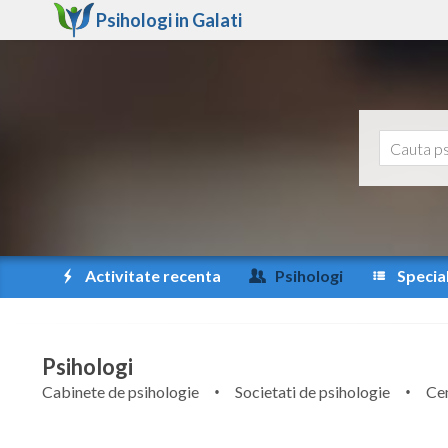
Psihologi in
Galati
Activitate recenta
Psihologi
Special
Psihologi
Cabinete de psihologie
Societati de psihologie
Cen