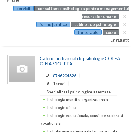
Filtre
Botosani
servicii
consultanta psihologica pentru managementul
Evenimente
Braila
resurselor umane
Cabinet
forme juridice
cabinet de psihologie
Brasov
tip terapie
cuplu
Membri
Bucuresti
Un rezultat
Buzau
Cabinet individual de psihologie COLEA
Calarasi
GINA VIOLETA
Caras-Severin
0766204326
Tecuci
Cluj
Specialitati psihologice atestate
Constanta
Psihologia muncii si organizationala
Psihologie clinica
Covasna
Psihologie educationala, consiliere scolara si
Dambovita
vocationala
Psihoterapie sistemica de familie si cuplu