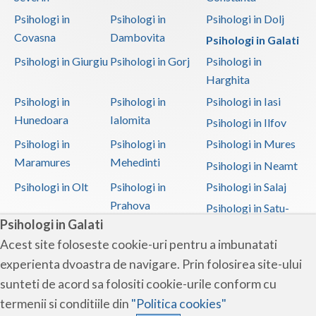
Psihologi in
Psihologi in
Psihologi in Dolj
Covasna
Dambovita
Psihologi in Galati
Psihologi in Giurgiu
Psihologi in Gorj
Psihologi in
Harghita
Psihologi in
Psihologi in
Psihologi in Iasi
Hunedoara
Ialomita
Psihologi in Ilfov
Psihologi in
Psihologi in
Psihologi in Mures
Maramures
Mehedinti
Psihologi in Neamt
Psihologi in Olt
Psihologi in
Psihologi in Salaj
Prahova
Psihologi in Satu-
Psihologi in Galati
Mare
Acest site foloseste cookie-uri pentru a imbunatati
Psihologi in Sibiu
Psihologi in
Psihologi in
experienta dvoastra de navigare. Prin folosirea site-ului
Suceava
Teleorman
sunteti de acord sa folositi cookie-urile conform cu
Psihologi in Timis
Psihologi in Tulcea
Psihologi in Valcea
termenii si conditiile din
"Politica cookies"
Psihologi in Vaslui
Psihologi in