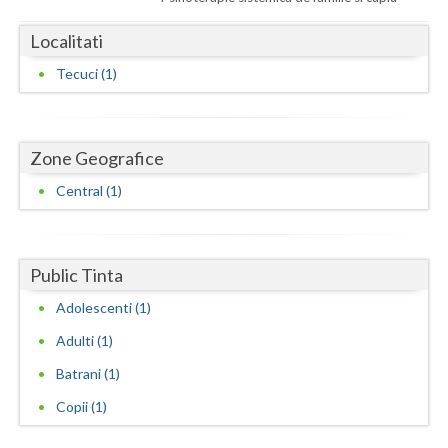
Dolj
Localitati
Galati
Tecuci (1)
Giurgiu
Gorj
Zone Geografice
Harghita
Central (1)
Hunedoara
Ialomita
Public Tinta
Iasi
Adolescenti (1)
Ilfov
Adulti (1)
Maramures
Batrani (1)
Mehedinti
Copii (1)
Mures