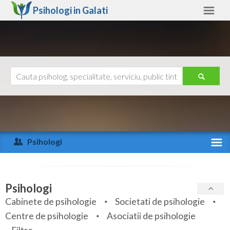
Psihologi in
Galati
Galati
Alte judete
Ajutor
Contact
Alba
Arad
Psihologi
Arges
Activitate recenta
Bacau
Specialitati
Psihologi
Bihor
Cabinete de psihologie
Societati de psihologie
Servicii
Centre de psihologie
Asociatii de psihologie
Bistrita-Nasaud
Articole