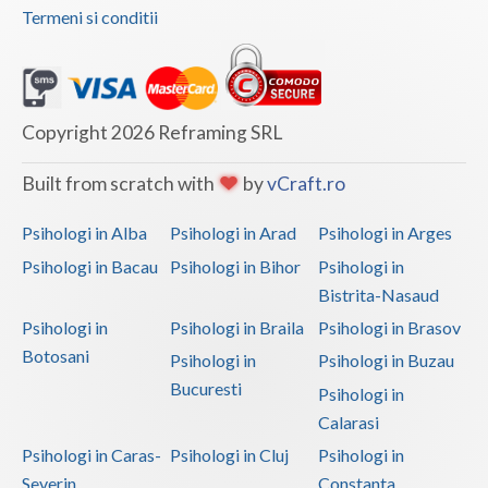
Termeni si conditii
Copyright 2026 Reframing SRL
Built from scratch with
by
vCraft.ro
Psihologi in Alba
Psihologi in Arad
Psihologi in Arges
Psihologi in Bacau
Psihologi in Bihor
Psihologi in
Bistrita-Nasaud
Psihologi in
Psihologi in Braila
Psihologi in Brasov
Botosani
Psihologi in
Psihologi in Buzau
Bucuresti
Psihologi in
Calarasi
Psihologi in Caras-
Psihologi in Cluj
Psihologi in
Severin
Constanta