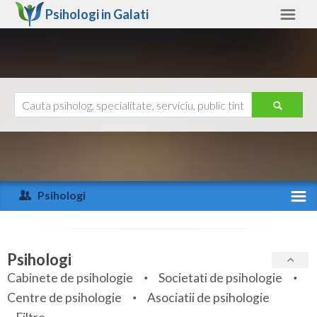
Psihologi in
Galati
Galati
Alte judete
Ajutor
Contact
Alba
Arad
Psihologi
Arges
Activitate recenta
Bacau
Specialitati
Psihologi
Bihor
Cabinete de psihologie
Societati de psihologie
Servicii
Centre de psihologie
Asociatii de psihologie
Bistrita-Nasaud
Articole