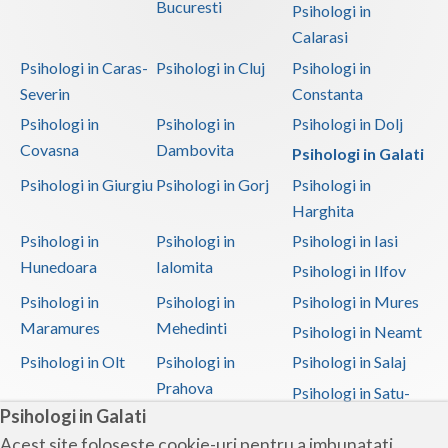
Bucuresti
Psihologi in
Calarasi
Psihologi in Caras-
Psihologi in Cluj
Psihologi in
Severin
Constanta
Psihologi in
Psihologi in
Psihologi in Dolj
Covasna
Dambovita
Psihologi in Galati
Psihologi in Giurgiu
Psihologi in Gorj
Psihologi in
Harghita
Psihologi in
Psihologi in
Psihologi in Iasi
Hunedoara
Ialomita
Psihologi in Ilfov
Psihologi in
Psihologi in
Psihologi in Mures
Maramures
Mehedinti
Psihologi in Neamt
Psihologi in Olt
Psihologi in
Psihologi in Salaj
Prahova
Psihologi in Satu-
Psihologi in Galati
Mare
Acest site foloseste cookie-uri pentru a imbunatati