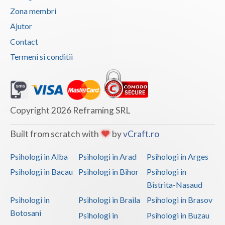
Zona membri
Vaslui
Ajutor
Vrancea
Contact
Termeni si conditii
Copyright 2026 Reframing SRL
Built from scratch with
by
vCraft.ro
Psihologi in Alba
Psihologi in Arad
Psihologi in Arges
Psihologi in Bacau
Psihologi in Bihor
Psihologi in
Bistrita-Nasaud
Psihologi in
Psihologi in Braila
Psihologi in Brasov
Botosani
Psihologi in
Psihologi in Buzau