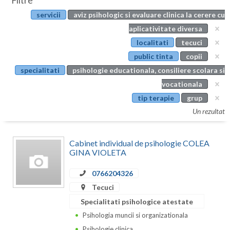
Filtre
Botosani
servicii
aviz psihologic si evaluare clinica la cerere cu
Evenimente
Braila
aplicativitate diversa
Cabinet
localitati
tecuci
Brasov
public tinta
copii
Membri
Bucuresti
specialitati
psihologie educationala, consiliere scolara si
vocationala
Buzau
tip terapie
grup
Calarasi
Un rezultat
Caras-Severin
Cabinet individual de psihologie COLEA
Cluj
GINA VIOLETA
Constanta
0766204326
Tecuci
Covasna
Specialitati psihologice atestate
Dambovita
Psihologia muncii si organizationala
Psihologie clinica