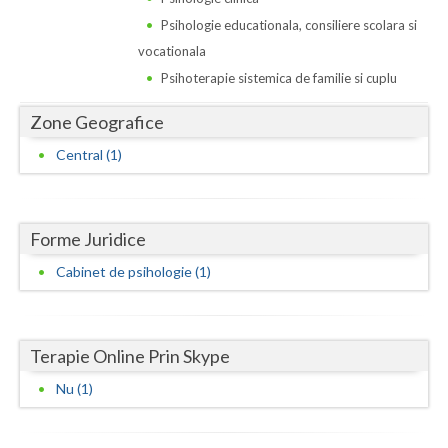
Dolj
Psihologie educationala, consiliere scolara si
Galati
vocationala
Psihoterapie sistemica de familie si cuplu
Giurgiu
Zone Geografice
Gorj
Central (1)
Harghita
Hunedoara
Forme Juridice
Ialomita
Cabinet de psihologie (1)
Iasi
Ilfov
Terapie Online Prin Skype
Maramures
Nu (1)
Mehedinti
Mures