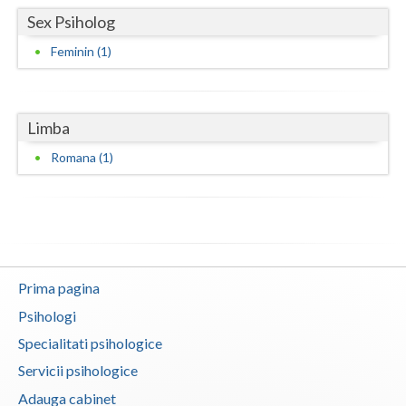
Sex Psiholog
Neamt
Feminin (1)
Olt
Prahova
Limba
Salaj
Romana (1)
Satu-Mare
Sibiu
Suceava
Teleorman
Prima pagina
Psihologi
Timis
Specialitati psihologice
Tulcea
Servicii psihologice
Valcea
Adauga cabinet