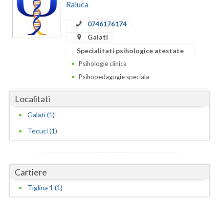
Dolj
Raluca
Galati
0746176174
Galati
Giurgiu
Specialitati psihologice atestate
Gorj
Psihologie clinica
Psihopedagogie speciala
Harghita
Localitati
Hunedoara
Galati (1)
Ialomita
Tecuci (1)
Iasi
Ilfov
Cartiere
Maramures
Tiglina 1 (1)
Mehedinti
Mures