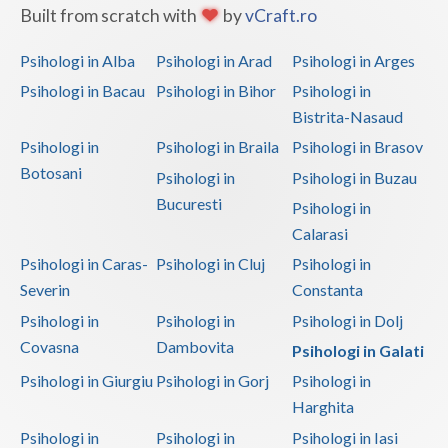
Built from scratch with
by
vCraft.ro
Psihologi in Alba
Psihologi in Arad
Psihologi in Arges
Psihologi in Bacau
Psihologi in Bihor
Psihologi in
Bistrita-Nasaud
Psihologi in
Psihologi in Braila
Psihologi in Brasov
Botosani
Psihologi in
Psihologi in Buzau
Bucuresti
Psihologi in
Calarasi
Psihologi in Caras-
Psihologi in Cluj
Psihologi in
Severin
Constanta
Psihologi in
Psihologi in
Psihologi in Dolj
Covasna
Dambovita
Psihologi in Galati
Psihologi in Giurgiu
Psihologi in Gorj
Psihologi in
Harghita
Psihologi in
Psihologi in
Psihologi in Iasi