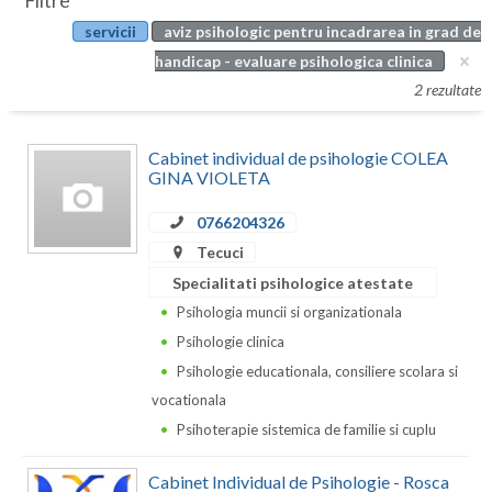
Filtre
Botosani
servicii
aviz psihologic pentru incadrarea in grad de
Evenimente
Braila
handicap - evaluare psihologica clinica
Cabinet
2 rezultate
Brasov
Membri
Bucuresti
Cabinet individual de psihologie COLEA
GINA VIOLETA
Buzau
0766204326
Calarasi
Tecuci
Caras-Severin
Specialitati psihologice atestate
Psihologia muncii si organizationala
Cluj
Psihologie clinica
Constanta
Psihologie educationala, consiliere scolara si
vocationala
Covasna
Psihoterapie sistemica de familie si cuplu
Dambovita
Cabinet Individual de Psihologie - Rosca