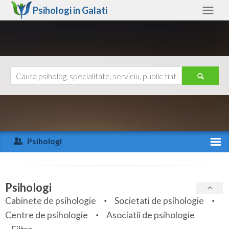
Psihologi in
Galati
Galati
Alte judete
Ajutor
Contact
Alba
Arad
Psihologi
Arges
Activitate recenta
Bacau
Specialitati
Psihologi
Bihor
Cabinete de psihologie
Societati de psihologie
Servicii
Centre de psihologie
Asociatii de psihologie
Bistrita-Nasaud
Articole