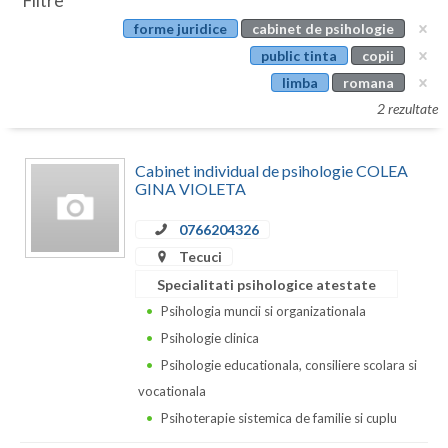
Filtre
Botosani
forme juridice
cabinet de psihologie
Evenimente
Braila
public tinta
copii
Cabinet
limba
romana
Brasov
2 rezultate
Membri
Bucuresti
Cabinet individual de psihologie COLEA
Buzau
GINA VIOLETA
Calarasi
0766204326
Caras-Severin
Tecuci
Specialitati psihologice atestate
Cluj
Psihologia muncii si organizationala
Constanta
Psihologie clinica
Psihologie educationala, consiliere scolara si
Covasna
vocationala
Dambovita
Psihoterapie sistemica de familie si cuplu