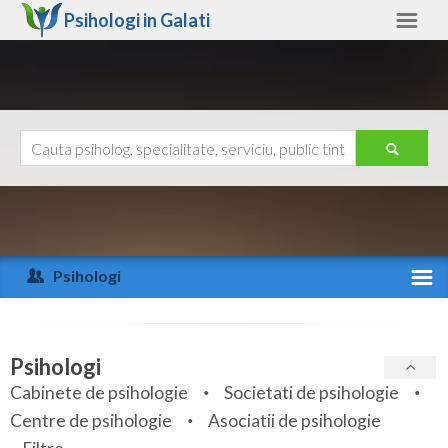
Psihologi in
Galati
Galati
Alte judete
Ajutor
Contact
Alba
Arad
Psihologi
Arges
Activitate recenta
Bacau
Specialitati
Psihologi
Bihor
Cabinete de psihologie
Societati de psihologie
Servicii
Centre de psihologie
Asociatii de psihologie
Bistrita-Nasaud
Articole