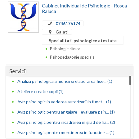
Dolj
Cabinet Individual de Psihologie - Rosca
Raluca
Galati
0746176174
Giurgiu
Galati
Gorj
Specialitati psihologice atestate
Psihologie clinica
Harghita
Psihopedagogie speciala
Hunedoara
Servicii
Ialomita
Analiza psihologica a muncii si elaborarea fise... (1)
Iasi
Ateliere creatie copii (1)
Ilfov
Aviz psihologic in vederea autorizarii in funct... (1)
Aviz psihologic pentru angajare - evaluare psih... (1)
Maramures
Aviz psihologic pentru incadrarea in grad de ha... (2)
Mehedinti
Aviz psihologic pentru mentinerea in functie - ... (1)
Mures