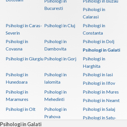
Psihologi in
Psihologi in Buzau
Bucuresti
Psihologi in
Interventie psihoterapeutica in tulburarea fono... (1)
Calarasi
Interventie psihoterapeutica in tulburarea opoz... (1)
Psihologi in Caras-
Psihologi in Cluj
Psihologi in
Interventie psihoterapeutica in tulburari ale c... (2)
Severin
Constanta
Logoterapie in tulburarile de comunicare (2)
Psihologi in
Psihologi in
Psihologi in Dolj
Psihodiagnostic si evaluare clinica (2)
Covasna
Dambovita
Psihologi in Galati
Psihooncologie (1)
Psihologi in Giurgiu
Psihologi in Gorj
Psihologi in
Psihoterapie - Interventie psihoterapeutica in ... (2)
Harghita
Psihologi in
Psihologi in
Psihologi in Iasi
Psihoterapie - Interventie psihoterapeutica in ... (2)
Hunedoara
Ialomita
Psihologi in Ilfov
Psihoterapie - Interventie psihoterapeutica in ... (1)
Psihologi in
Psihologi in
Psihologi in Mures
Psihoterapie - Interventie psihoterapeutica in ... (1)
Maramures
Mehedinti
Psihologi in Neamt
Psihoterapie - Interventie psihoterapeutica in ... (2)
Psihologi in Olt
Psihologi in
Psihologi in Salaj
Psihoterapie - Interventie psihoterapeutica in ... (2)
Prahova
Psihologi in Satu-
Psihoterapie - Interventie psihoterapeutica in ... (1)
Psihologi in Galati
Mare