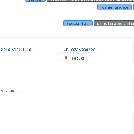
forme juridice
specialitati
psihoterapie sistem
A GINA VIOLETA
0766204326
Tecuci
i vocationala