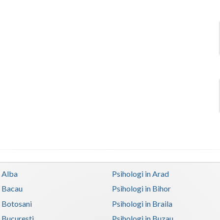
n Alba
Psihologi in Arad
n Bacau
Psihologi in Bihor
n Botosani
Psihologi in Braila
n Bucuresti
Psihologi in Buzau