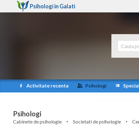
Psihologi in
Galati
Activitate recenta
Psihologi
Special
Psihologi
Cabinete de psihologie
Societati de psihologie
Cen