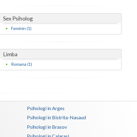
Harghita
Hunedoara
Sex Psiholog
Ialomita
Feminin (1)
Iasi
Ilfov
Limba
Maramures
Romana (1)
Mehedinti
Mures
Neamt
Psihologi in Arges
Olt
Psihologi in Bistrita-Nasaud
Prahova
Psihologi in Brasov
Salaj
Psihologi in Calarasi