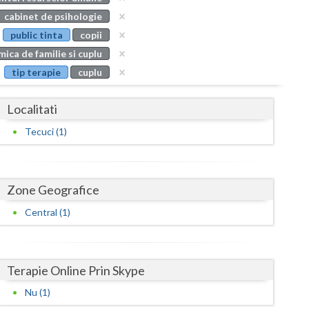
Buzau
cabinet de psihologie
public tinta
copii
Calarasi
ica de familie si cuplu
Caras-Severin
tip terapie
cuplu
Cluj
Localitati
Constanta
Tecuci (1)
Covasna
Dambovita
Zone Geografice
Dolj
Central (1)
Galati
Giurgiu
Terapie Online Prin Skype
Gorj
Nu (1)