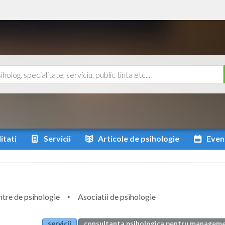
itati
Servicii
Articole
de psihologie
Even
tre de psihologie
Asociatii de psihologie
servicii
consultanta psihologica pentru manageme