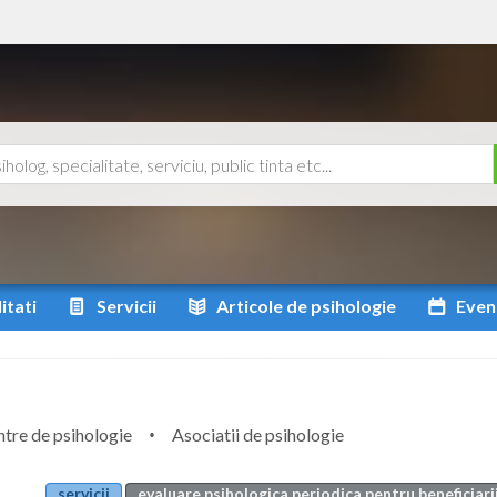
itati
Servicii
Articole
de psihologie
Even
tre de psihologie
Asociatii de psihologie
servicii
evaluare psihologica periodica pentru beneficiarii