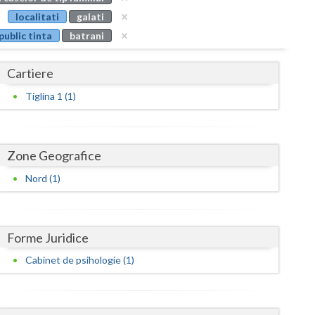
Buzau
localitati
galati
public tinta
batrani
Calarasi
Caras-Severin
Cartiere
Cluj
Tiglina 1 (1)
Constanta
Covasna
Zone Geografice
Dambovita
Nord (1)
Dolj
Galati
Forme Juridice
Cabinet de psihologie (1)
Giurgiu
Gorj