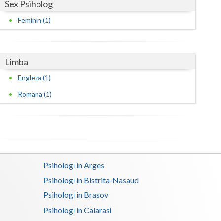
Sex Psiholog
Satu-Mare
Feminin (1)
Sibiu
Suceava
Limba
Teleorman
Engleza (1)
Romana (1)
Timis
Tulcea
Valcea
Vaslui
Psihologi in Arges
Vrancea
Psihologi in Bistrita-Nasaud
Psihologi in Brasov
Psihologi in Calarasi