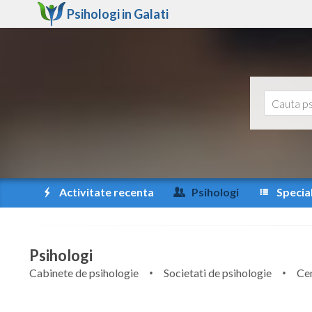
Psihologi in
Galati
Activitate recenta
Psihologi
Special
Psihologi
Cabinete de psihologie
Societati de psihologie
Cen