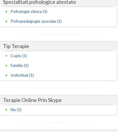
Harghita
Specialitati psihologice atestate
Psihologie clinica (1)
Hunedoara
Psihopedagogie speciala (1)
Ialomita
Iasi
Tip Terapie
Ilfov
Cuplu (1)
Maramures
Familie (1)
Mehedinti
Individual (1)
Mures
Neamt
Terapie Online Prin Skype
Olt
Nu (1)
Prahova
Salaj