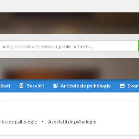
itati
Servicii
Articole
de psihologie
Even
tre de psihologie
Asociatii de psihologie