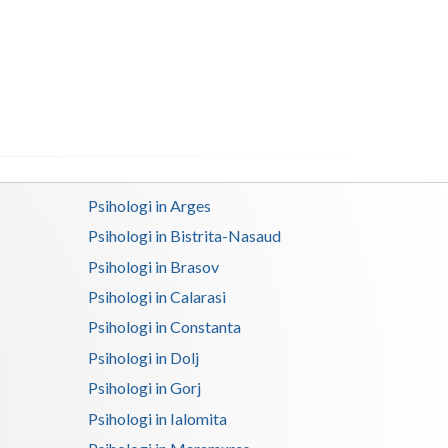
Buzau
Calarasi
Caras-Severin
Cluj
Constanta
Psihologi in Arges
Covasna
Psihologi in Bistrita-Nasaud
Dambovita
Psihologi in Brasov
Dolj
Psihologi in Calarasi
Psihologi in Constanta
Galati
Psihologi in Dolj
Giurgiu
Psihologi in Gorj
Gorj
Psihologi in Ialomita