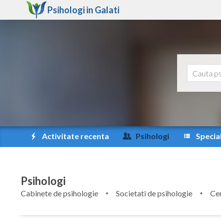
Psihologi in
Galati
Activitate recenta
Psihologi
Special
Psihologi
Cabinete de psihologie
Societati de psihologie
Cen