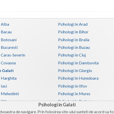
n Alba
Psihologi in Arad
n Bacau
Psihologi in Bihor
n Botosani
Psihologi in Braila
n Bucuresti
Psihologi in Buzau
n Caras-Severin
Psihologi in Cluj
n Covasna
Psihologi in Dambovita
n Galati
Psihologi in Giurgiu
n Harghita
Psihologi in Hunedoara
 Iasi
Psihologi in Ilfov
n Mehedinti
Psihologi in Mures
 Olt
Psihologi in Prahova
Psihologi in Galati
n Satu-Mare
Psihologi in Sibiu
voastra de navigare. Prin folosirea site-ului sunteti de acord sa fol