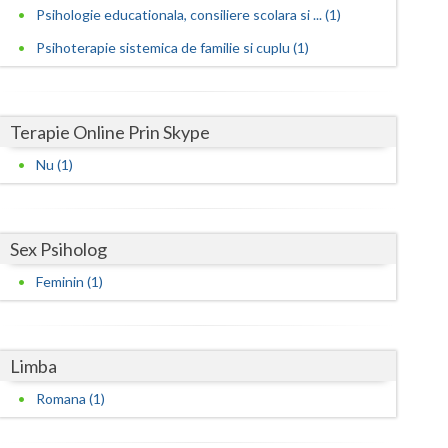
Harghita
Psihologie educationala, consiliere scolara si ... (1)
Hunedoara
Psihoterapie sistemica de familie si cuplu (1)
Ialomita
Iasi
Terapie Online Prin Skype
Ilfov
Nu (1)
Maramures
Mehedinti
Sex Psiholog
Feminin (1)
Mures
Neamt
Limba
Olt
Romana (1)
Prahova
Salaj