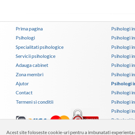
Prima pagina
Psihologi i
Psihologi
Psihologi i
Specialitati psihologice
Psihologi i
Servicii psihologice
Psihologi i
Adauga cabinet
Psihologi i
Zona membri
Psihologi i
Ajutor
Psihologi i
Contact
Psihologi i
Termeni si conditii
Psihologi in
Psihologi i
Psihologi in
Psihologi i
Acest site foloseste cookie-uri pentru a imbunatati experienta d
Copyright 2026 Reframing SRL