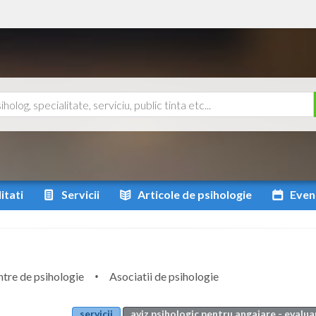
itati
Servicii
Articole
de psihologie
Even
tre de psihologie
Asociatii de psihologie
servicii
aviz psihologic pentru angajare - evalua