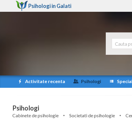
Psihologi in
Galati
Activitate recenta
Psihologi
Special
Psihologi
Cabinete de psihologie
Societati de psihologie
Cen