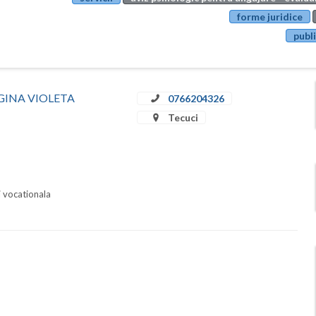
forme juridice
publi
A GINA VIOLETA
0766204326
Tecuci
i vocationala