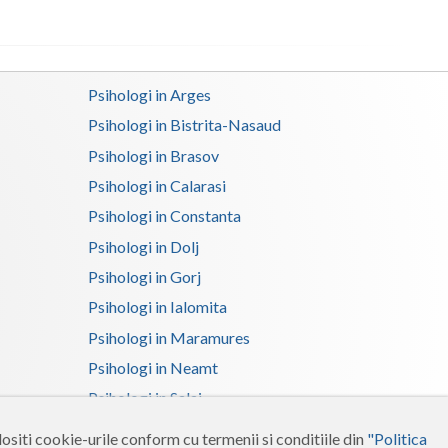
Satu-Mare
Sibiu
Psihologi in Arges
Suceava
Psihologi in Bistrita-Nasaud
Psihologi in Brasov
Teleorman
Psihologi in Calarasi
Timis
Psihologi in Constanta
Tulcea
Psihologi in Dolj
Valcea
Psihologi in Gorj
Psihologi in Ialomita
Vaslui
Psihologi in Maramures
Vrancea
Psihologi in Neamt
Psihologi in Salaj
Psihologi in Suceava
ositi cookie-urile conform cu termenii si conditiile din
"Politica