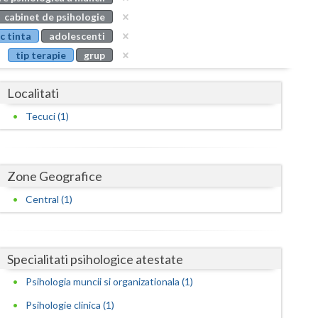
Buzau
cabinet de psihologie
c tinta
adolescenti
Calarasi
tip terapie
grup
Caras-Severin
Localitati
Cluj
Tecuci (1)
Constanta
Covasna
Zone Geografice
Dambovita
Central (1)
Dolj
Galati
Specialitati psihologice atestate
Giurgiu
Psihologia muncii si organizationala (1)
Gorj
Psihologie clinica (1)