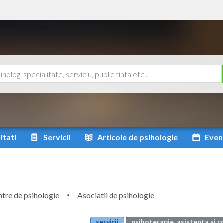
itati
Servicii
Articole
de psihologie
Even
tre de psihologie
Asociatii de psihologie
servicii
psihoterapie, asistenta si 