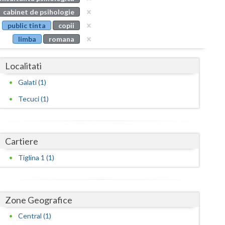
Buzau
cabinet de psihologie
public tinta
copii
Calarasi
limba
romana
Caras-Severin
Localitati
Cluj
Galati (1)
Constanta
Tecuci (1)
Covasna
Dambovita
Cartiere
Dolj
Tiglina 1 (1)
Galati
Giurgiu
Zone Geografice
Gorj
Central (1)