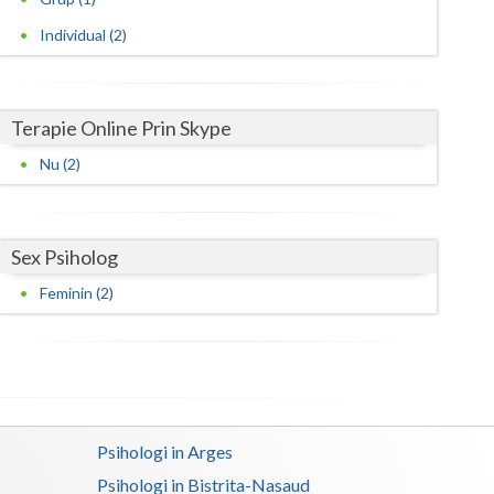
Individual (2)
Satu-Mare
Sibiu
Terapie Online Prin Skype
Suceava
Nu (2)
Teleorman
Timis
Sex Psiholog
Tulcea
Feminin (2)
Valcea
Vaslui
Vrancea
Psihologi in Arges
Psihologi in Bistrita-Nasaud