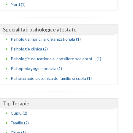
Harghita
Nord (1)
Hunedoara
Ialomita
Specialitati psihologice atestate
Iasi
Psihologia muncii si organizationala (1)
Ilfov
Psihologie clinica (2)
Psihologie educationala, consiliere scolara si ... (1)
Maramures
Psihopedagogie speciala (1)
Mehedinti
Psihoterapie sistemica de familie si cuplu (1)
Mures
Neamt
Tip Terapie
Olt
Cuplu (2)
Prahova
Familie (2)
Salaj
Grup (1)