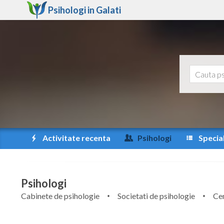
Psihologi in
Galati
Activitate recenta
Psihologi
Special
Psihologi
Cabinete de psihologie
Societati de psihologie
Cen