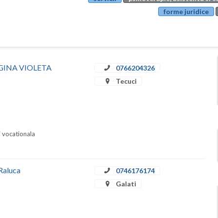
forme juridice
A GINA VIOLETA
0766204326
Tecuci
i vocationala
 Raluca
0746176174
Galati