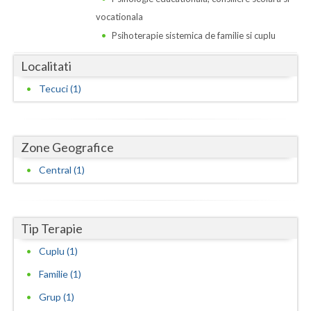
Dolj
vocationala
Galati
Psihoterapie sistemica de familie si cuplu
Giurgiu
Localitati
Gorj
Tecuci (1)
Harghita
Hunedoara
Zone Geografice
Ialomita
Central (1)
Iasi
Ilfov
Tip Terapie
Cuplu (1)
Maramures
Familie (1)
Mehedinti
Grup (1)
Mures