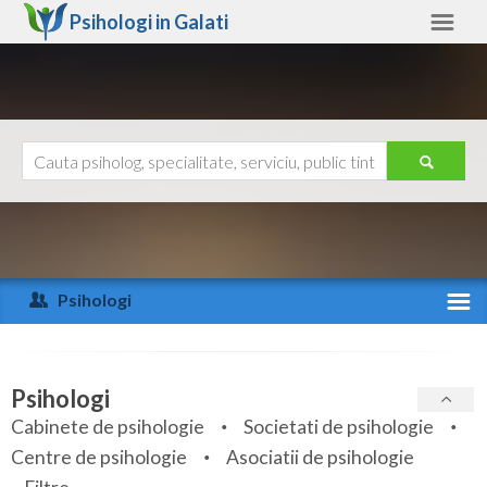
Psihologi in
Galati
Galati
Alte judete
Ajutor
Contact
Alba
Arad
Psihologi
Arges
Activitate recenta
Bacau
Specialitati
Psihologi
Bihor
Cabinete de psihologie
Societati de psihologie
Servicii
Centre de psihologie
Asociatii de psihologie
Bistrita-Nasaud
Articole