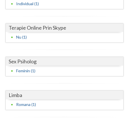
Individual (1)
Neamt
Olt
Terapie Online Prin Skype
Prahova
Nu (1)
Salaj
Satu-Mare
Sex Psiholog
Sibiu
Feminin (1)
Suceava
Teleorman
Limba
Timis
Romana (1)
Tulcea
Valcea