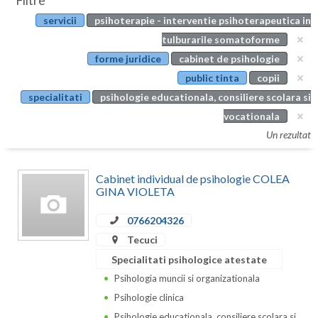
Filtre
Botosani
servicii
psihoterapie - interventie psihoterapeutica in
Evenimente
Braila
tulburarile somatoforme
Cabinet
forme juridice
cabinet de psihologie
Brasov
public tinta
copii
Membri
Bucuresti
specialitati
psihologie educationala, consiliere scolara si
vocationala
Buzau
Un rezultat
Calarasi
Cabinet individual de psihologie COLEA
Caras-Severin
GINA VIOLETA
Cluj
0766204326
Constanta
Tecuci
Specialitati psihologice atestate
Covasna
Psihologia muncii si organizationala
Dambovita
Psihologie clinica
Psihologie educationala, consiliere scolara si