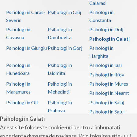
Calarasi
Psihologi in Caras-
Psihologi in Cluj
Psihologi in
Severin
Constanta
Psihologi in
Psihologi in
Psihologi in Dolj
Covasna
Dambovita
Psihologi in Galati
Psihologi in Giurgiu
Psihologi in Gorj
Psihologi in
Harghita
Psihologi in
Psihologi in
Psihologi in Iasi
Hunedoara
Ialomita
Psihologi in Ilfov
Psihologi in
Psihologi in
Psihologi in Mures
Maramures
Mehedinti
Psihologi in Neamt
Psihologi in Olt
Psihologi in
Psihologi in Salaj
Prahova
Psihologi in Satu-
Psihologi in Galati
Mare
Acest site foloseste cookie-uri pentru a imbunatati
Psihologi in Sibiu
Psihologi in
Psihologi in
experienta dvoastra de navigare. Prin folosirea site-ului
Suceava
Teleorman