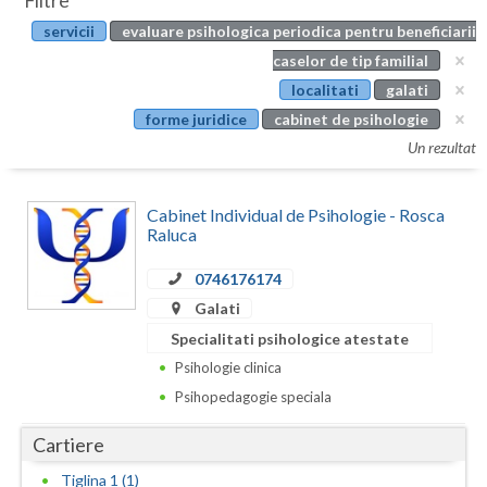
Filtre
Botosani
servicii
evaluare psihologica periodica pentru beneficiarii
Evenimente
Braila
caselor de tip familial
Cabinet
localitati
galati
Brasov
forme juridice
cabinet de psihologie
Membri
Bucuresti
Un rezultat
Buzau
Cabinet Individual de Psihologie - Rosca
Calarasi
Raluca
Caras-Severin
0746176174
Galati
Cluj
Specialitati psihologice atestate
Constanta
Psihologie clinica
Psihopedagogie speciala
Covasna
Cartiere
Dambovita
Tiglina 1 (1)