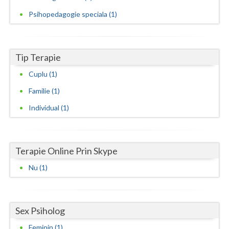
Psihopedagogie speciala (1)
Neamt
Olt
Tip Terapie
Prahova
Cuplu (1)
Salaj
Familie (1)
Satu-Mare
Individual (1)
Sibiu
Suceava
Terapie Online Prin Skype
Teleorman
Nu (1)
Timis
Tulcea
Sex Psiholog
Valcea
Feminin (1)