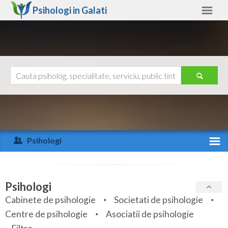
Psihologi in
Galati
Galati
Alte judete
Ajutor
Contact
Alba
Arad
Psihologi
Arges
Activitate recenta
Bacau
Specialitati
Psihologi
Bihor
Cabinete de psihologie
Societati de psihologie
Servicii
Centre de psihologie
Asociatii de psihologie
Bistrita-Nasaud
Articole