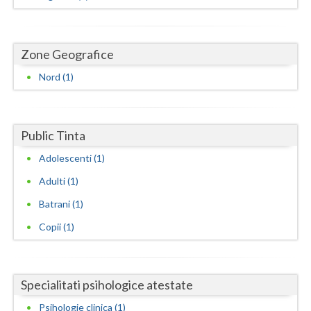
Dolj
Galati
Zone Geografice
Giurgiu
Nord (1)
Gorj
Harghita
Public Tinta
Hunedoara
Adolescenti (1)
Ialomita
Adulti (1)
Iasi
Batrani (1)
Ilfov
Copii (1)
Maramures
Mehedinti
Specialitati psihologice atestate
Psihologie clinica (1)
Mures