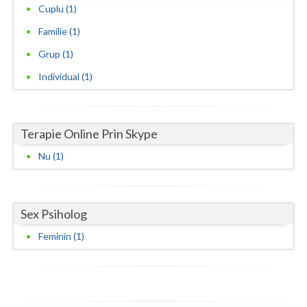
Cuplu (1)
Neamt
Familie (1)
Olt
Grup (1)
Individual (1)
Prahova
Salaj
Terapie Online Prin Skype
Satu-Mare
Nu (1)
Sibiu
Suceava
Sex Psiholog
Teleorman
Feminin (1)
Timis
Tulcea
Valcea