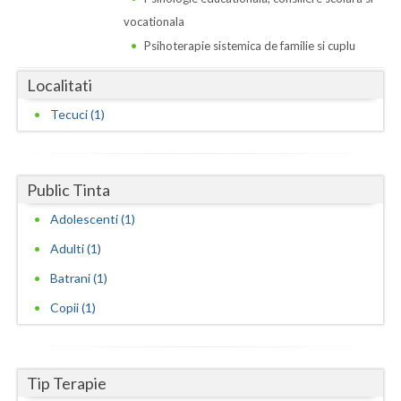
Dolj
vocationala
Galati
Psihoterapie sistemica de familie si cuplu
Giurgiu
Localitati
Gorj
Tecuci (1)
Harghita
Hunedoara
Public Tinta
Ialomita
Adolescenti (1)
Adulti (1)
Iasi
Batrani (1)
Ilfov
Copii (1)
Maramures
Mehedinti
Tip Terapie
Mures