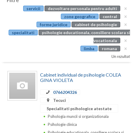
Filtre
Botosani
servicii
dezvoltare personala pentru adulti
Evenimente
Braila
zone geografice
central
Cabinet
forme juridice
cabinet de psihologie
Brasov
specialitati
psihologie educationala, consiliere scolara si
Membri
Bucuresti
vocationala
limba
romana
Buzau
Un rezultat
Calarasi
Cabinet individual de psihologie COLEA
Caras-Severin
GINA VIOLETA
Cluj
0766204326
Constanta
Tecuci
Specialitati psihologice atestate
Covasna
Psihologia muncii si organizationala
Dambovita
Psihologie clinica
Psihologie educationala, consiliere scolara si