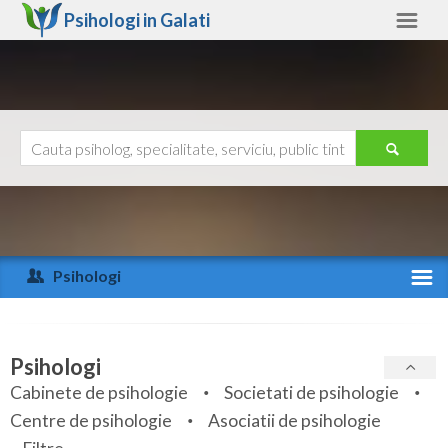
Psihologi in
Galati
Galati
Alte judete
Ajutor
Contact
Alba
Arad
Psihologi
Arges
Activitate recenta
Bacau
Specialitati
Psihologi
Bihor
Cabinete de psihologie
Societati de psihologie
Servicii
Centre de psihologie
Asociatii de psihologie
Bistrita-Nasaud
Articole