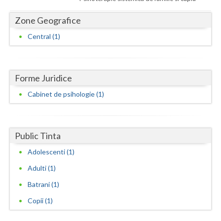
Dolj
Zone Geografice
Galati
Central (1)
Giurgiu
Gorj
Forme Juridice
Harghita
Cabinet de psihologie (1)
Hunedoara
Ialomita
Public Tinta
Iasi
Adolescenti (1)
Ilfov
Adulti (1)
Maramures
Batrani (1)
Mehedinti
Copii (1)
Mures