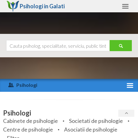
Psihologi in
Galati
Galati
Alte judete
Ajutor
Contact
Alba
Arad
Psihologi
Arges
Activitate recenta
Bacau
Specialitati
Psihologi
Bihor
Cabinete de psihologie
Societati de psihologie
Servicii
Centre de psihologie
Asociatii de psihologie
Bistrita-Nasaud
Articole