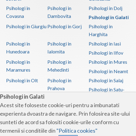
Psihologi in
Psihologi in
Psihologi in Dolj
Covasna
Dambovita
Psihologi in Galati
Psihologi in Giurgiu
Psihologi in Gorj
Psihologi in
Harghita
Psihologi in
Psihologi in
Psihologi in Iasi
Hunedoara
Ialomita
Psihologi in Ilfov
Psihologi in
Psihologi in
Psihologi in Mures
Maramures
Mehedinti
Psihologi in Neamt
Psihologi in Olt
Psihologi in
Psihologi in Salaj
Prahova
Psihologi in Satu-
Psihologi in Galati
Mare
Acest site foloseste cookie-uri pentru a imbunatati
Psihologi in Sibiu
Psihologi in
Psihologi in
experienta dvoastra de navigare. Prin folosirea site-ului
Suceava
Teleorman
sunteti de acord sa folositi cookie-urile conform cu
Psihologi in Timis
Psihologi in Tulcea
Psihologi in Valcea
termenii si conditiile din
"Politica cookies"
Psihologi in Vaslui
Psihologi in