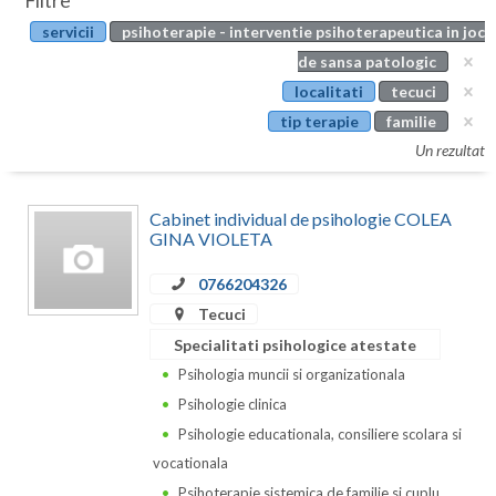
Filtre
Botosani
servicii
psihoterapie - interventie psihoterapeutica in joc
Evenimente
Braila
de sansa patologic
Cabinet
localitati
tecuci
Brasov
tip terapie
familie
Membri
Bucuresti
Un rezultat
Buzau
Cabinet individual de psihologie COLEA
Calarasi
GINA VIOLETA
Caras-Severin
0766204326
Tecuci
Cluj
Specialitati psihologice atestate
Constanta
Psihologia muncii si organizationala
Psihologie clinica
Covasna
Psihologie educationala, consiliere scolara si
Dambovita
vocationala
Psihoterapie sistemica de familie si cuplu