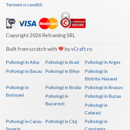
Termeni si conditii
Copyright 2026 Reframing SRL
Built from scratch with
by
vCraft.ro
Psihologi in Alba
Psihologi in Arad
Psihologi in Arges
Psihologi in Bacau
Psihologi in Bihor
Psihologi in
Bistrita-Nasaud
Psihologi in
Psihologi in Braila
Psihologi in Brasov
Botosani
Psihologi in
Psihologi in Buzau
Bucuresti
Psihologi in
Calarasi
Psihologi in Caras-
Psihologi in Cluj
Psihologi in
Severin
Constanta