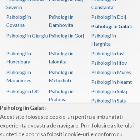
Severin
Constanta
Psihologi in
Psihologi in
Psihologi in Dolj
Covasna
Dambovita
Psihologi in Galati
Psihologi in Giurgiu
Psihologi in Gorj
Psihologi in
Harghita
Psihologi in
Psihologi in
Psihologi in Iasi
Hunedoara
Ialomita
Psihologi in Ilfov
Psihologi in
Psihologi in
Psihologi in Mures
Maramures
Mehedinti
Psihologi in Neamt
Psihologi in Olt
Psihologi in
Psihologi in Salaj
Prahova
Psihologi in Satu-
Psihologi in Galati
Mare
Acest site foloseste cookie-uri pentru a imbunatati
Psihologi in Sibiu
Psihologi in
Psihologi in
experienta dvoastra de navigare. Prin folosirea site-ului
Suceava
Teleorman
sunteti de acord sa folositi cookie-urile conform cu
Psihologi in Timis
Psihologi in Tulcea
Psihologi in Valcea