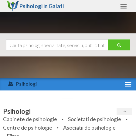
Psihologi in
Galati
Galati
Alte judete
Ajutor
Contact
Alba
Arad
Psihologi
Arges
Activitate recenta
Bacau
Specialitati
Psihologi
Bihor
Cabinete de psihologie
Societati de psihologie
Servicii
Centre de psihologie
Asociatii de psihologie
Bistrita-Nasaud
Articole