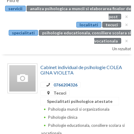
Filtre
Botosani
servicii
analiza psihologica a muncii si elaborarea fiselor de
Evenimente
Braila
post
Cabinet
localitati
tecuci
Brasov
specialitati
psihologie educationala, consiliere scolara si
Membri
Bucuresti
vocationala
Un rezultat
Buzau
Calarasi
Cabinet individual de psihologie COLEA
GINA VIOLETA
Caras-Severin
0766204326
Cluj
Tecuci
Constanta
Specialitati psihologice atestate
Psihologia muncii si organizationala
Covasna
Psihologie clinica
Dambovita
Psihologie educationala, consiliere scolara si
vocationala