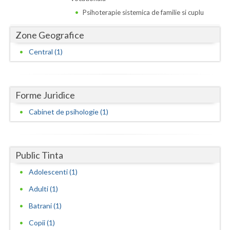
Dolj
Psihoterapie sistemica de familie si cuplu
Galati
Zone Geografice
Giurgiu
Central (1)
Gorj
Harghita
Forme Juridice
Hunedoara
Cabinet de psihologie (1)
Ialomita
Iasi
Public Tinta
Ilfov
Adolescenti (1)
Maramures
Adulti (1)
Batrani (1)
Mehedinti
Copii (1)
Mures