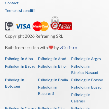
Contact
Termeni si conditii
Copyright 2026 Reframing SRL
Built from scratch with
by
vCraft.ro
Psihologi in Alba
Psihologi in Arad
Psihologi in Arges
Psihologi in Bacau
Psihologi in Bihor
Psihologi in
Bistrita-Nasaud
Psihologi in
Psihologi in Braila
Psihologi in Brasov
Botosani
Psihologi in
Psihologi in Buzau
Bucuresti
Psihologi in
Calarasi
Psihologi in Caras-
Psihologi in Cluj
Psihologi in