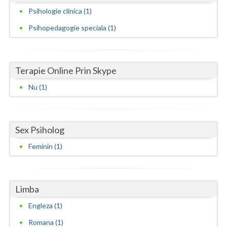
Psihologie clinica (1)
Neamt
Psihopedagogie speciala (1)
Olt
Prahova
Terapie Online Prin Skype
Salaj
Nu (1)
Satu-Mare
Sibiu
Sex Psiholog
Suceava
Feminin (1)
Teleorman
Timis
Limba
Tulcea
Engleza (1)
Valcea
Romana (1)