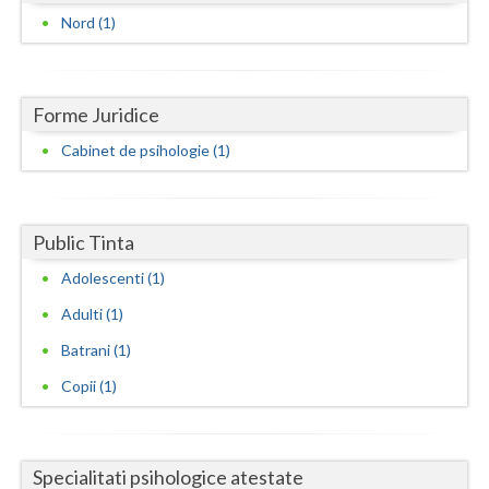
Dolj
Nord (1)
Galati
Giurgiu
Forme Juridice
Gorj
Cabinet de psihologie (1)
Harghita
Hunedoara
Public Tinta
Ialomita
Adolescenti (1)
Iasi
Adulti (1)
Batrani (1)
Ilfov
Copii (1)
Maramures
Mehedinti
Specialitati psihologice atestate
Mures