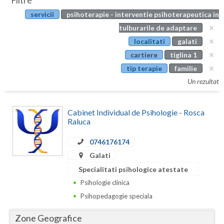
Filtre
Botosani
servicii
psihoterapie - interventie psihoterapeutica in
Evenimente
Braila
tulburarile de adaptare
Cabinet
localitati
galati
Brasov
cartiere
tiglina 1
Membri
Bucuresti
tip terapie
familie
Un rezultat
Buzau
Calarasi
Cabinet Individual de Psihologie - Rosca
Raluca
Caras-Severin
0746176174
Cluj
Galati
Constanta
Specialitati psihologice atestate
Psihologie clinica
Covasna
Psihopedagogie speciala
Dambovita
Zone Geografice