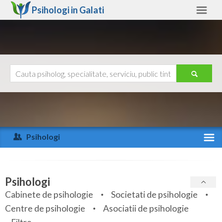
Psihologi in
Galati
Galati
Alte judete
Ajutor
Contact
Alba
Arad
Psihologi
Arges
Activitate recenta
Bacau
Specialitati
Psihologi
Bihor
Cabinete de psihologie
Societati de psihologie
Servicii
Centre de psihologie
Asociatii de psihologie
Bistrita-Nasaud
Articole