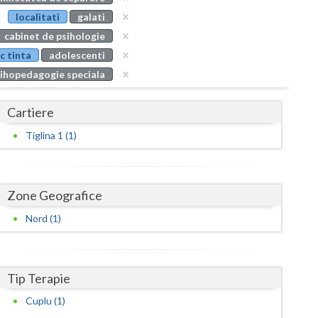
Buzau
localitati
galati
cabinet de psihologie
Calarasi
c tinta
adolescenti
Caras-Severin
ihopedagogie speciala
Cluj
Cartiere
Constanta
Tiglina 1 (1)
Covasna
Dambovita
Zone Geografice
Dolj
Nord (1)
Galati
Giurgiu
Tip Terapie
Gorj
Cuplu (1)