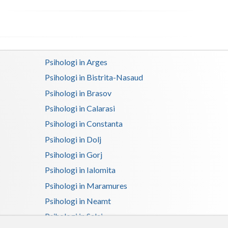
Satu-Mare
Sibiu
Suceava
Psihologi in Arges
Psihologi in Bistrita-Nasaud
Teleorman
Psihologi in Brasov
Timis
Psihologi in Calarasi
Tulcea
Psihologi in Constanta
Psihologi in Dolj
Valcea
Psihologi in Gorj
Vaslui
Psihologi in Ialomita
Vrancea
Psihologi in Maramures
Psihologi in Neamt
Psihologi in Salaj