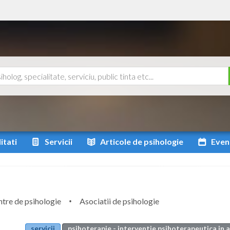
itati
Servicii
Articole
de psihologie
Even
tre de psihologie
Asociatii de psihologie
servicii
psihoterapie - interventie psihoterapeutica in 