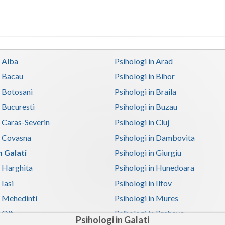
n Alba
Psihologi in Arad
n Bacau
Psihologi in Bihor
n Botosani
Psihologi in Braila
n Bucuresti
Psihologi in Buzau
n Caras-Severin
Psihologi in Cluj
n Covasna
Psihologi in Dambovita
n Galati
Psihologi in Giurgiu
n Harghita
Psihologi in Hunedoara
 Iasi
Psihologi in Ilfov
n Mehedinti
Psihologi in Mures
 Olt
Psihologi in Prahova
Psihologi in Galati