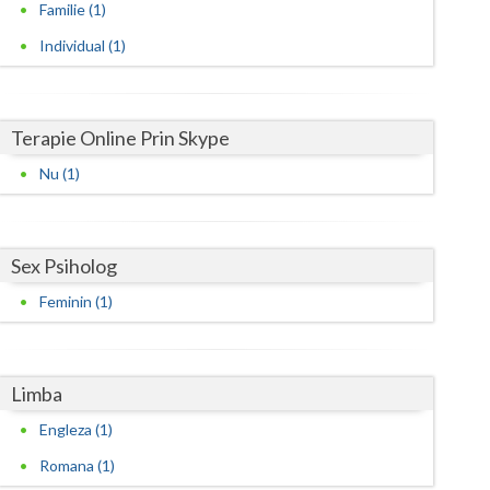
Harghita
Familie (1)
Individual (1)
Hunedoara
Ialomita
Iasi
Terapie Online Prin Skype
Nu (1)
Ilfov
Maramures
Sex Psiholog
Mehedinti
Feminin (1)
Mures
Neamt
Limba
Olt
Engleza (1)
Prahova
Romana (1)
Salaj