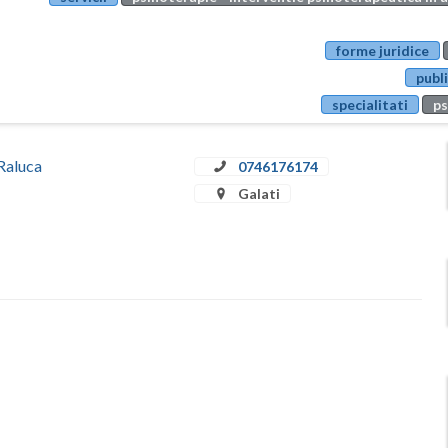
forme juridice
publi
specialitati
ps
 Raluca
0746176174
Galati