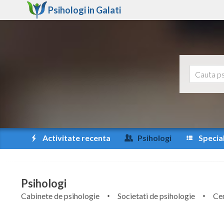
Psihologi in
Galati
Activitate recenta
Psihologi
Special
Psihologi
Cabinete de psihologie
Societati de psihologie
Cen