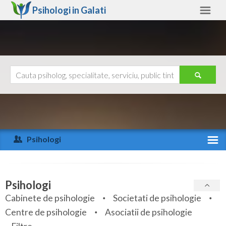
Psihologi in
Galati
Galati
Alte judete
Ajutor
Contact
Alba
Arad
Psihologi
Arges
Activitate recenta
Bacau
Specialitati
Psihologi
Bihor
Cabinete de psihologie
Societati de psihologie
Servicii
Centre de psihologie
Asociatii de psihologie
Bistrita-Nasaud
Articole