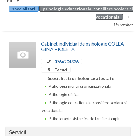
Filtre
Botosani
specialitati
psihologie educationala, consiliere scolara si
Evenimente
Braila
vocationala
Cabinet
Un rezultat
Brasov
Membri
Bucuresti
Cabinet individual de psihologie COLEA
GINA VIOLETA
Buzau
0766204326
Calarasi
Tecuci
Caras-Severin
Specialitati psihologice atestate
Psihologia muncii si organizationala
Cluj
Psihologie clinica
Constanta
Psihologie educationala, consiliere scolara si
vocationala
Covasna
Psihoterapie sistemica de familie si cuplu
Dambovita
Servicii