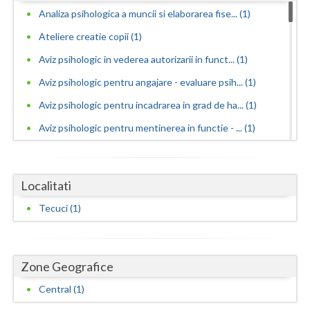
Dolj
Analiza psihologica a muncii si elaborarea fise... (1)
Galati
Ateliere creatie copii (1)
Giurgiu
Aviz psihologic in vederea autorizarii in funct... (1)
Aviz psihologic pentru angajare - evaluare psih... (1)
Gorj
Aviz psihologic pentru incadrarea in grad de ha... (1)
Harghita
Aviz psihologic pentru mentinerea in functie - ... (1)
Hunedoara
Aviz psihologic si evaluare clinica la cerere c... (1)
Ialomita
Avize psihologice necesare la angajare si menti... (1)
Localitati
Consiliere in cariera si orientare vocationala (1)
Iasi
Tecuci (1)
Consiliere psihologica (1)
Ilfov
Consiliere psihologica in vederea reconversiei ... (1)
Maramures
Zone Geografice
Consiliere psihologica pentru dezvoltare personala
Mehedinti
(1)
Central (1)
Consiliere psihologica pentru persoane dependen...
Mures