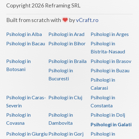
Psihoterapie - Interventie psihoterapeutica in ... (1)
Copyright 2026 Reframing SRL
Psihoterapie - Interventie psihoterapeutica in ... (1)
Built from scratch with
by
vCraft.ro
Psihoterapie - Interventie psihoterapeutica in ... (1)
Psihologi in Alba
Psihologi in Arad
Psihologi in Arges
Psihoterapie - Interventie psihoterapeutica in ... (1)
Psihologi in Bacau
Psihologi in Bihor
Psihologi in
Psihoterapie - Interventie psihoterapeutica in ... (1)
Bistrita-Nasaud
Psihoterapie suportiva (1)
Psihologi in
Psihologi in Braila
Psihologi in Brasov
Psihoterapie, asistenta si consultanta psihologica (1)
Botosani
Psihologi in
Psihologi in Buzau
Psihoterapie- Interventie psihoterapeutica in b... (1)
Bucuresti
Psihologi in
Terapie suportiva pentru persoane dependente de...
Calarasi
(1)
Psihologi in Caras-
Psihologi in Cluj
Psihologi in
Terapie suportiva pentru persoanele care sufera... (1)
Severin
Constanta
Psihologi in
Psihologi in
Psihologi in Dolj
Testare poligraf (1)
Covasna
Dambovita
Psihologi in Galati
Psihologi in Giurgiu
Psihologi in Gorj
Psihologi in