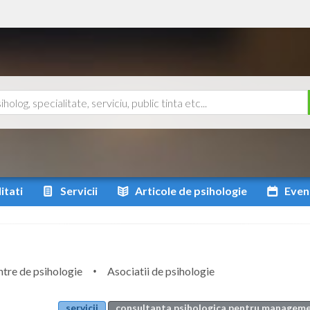
itati
Servicii
Articole
de psihologie
Even
tre de psihologie
Asociatii de psihologie
servicii
consultanta psihologica pentru manageme