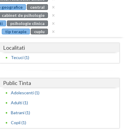
Buzau
 geografice
central
cabinet de psihologie
Calarasi
ti
psihologie clinica
Caras-Severin
tip terapie
cuplu
Cluj
Localitati
Constanta
Tecuci (1)
Covasna
Dambovita
Public Tinta
Dolj
Adolescenti (1)
Galati
Adulti (1)
Giurgiu
Batrani (1)
Copii (1)
Gorj