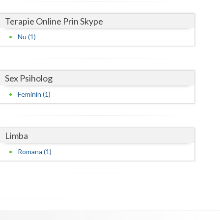
Harghita
Terapie Online Prin Skype
Hunedoara
Nu (1)
Ialomita
Iasi
Sex Psiholog
Ilfov
Feminin (1)
Maramures
Mehedinti
Limba
Mures
Romana (1)
Neamt
Olt
Prahova
Salaj