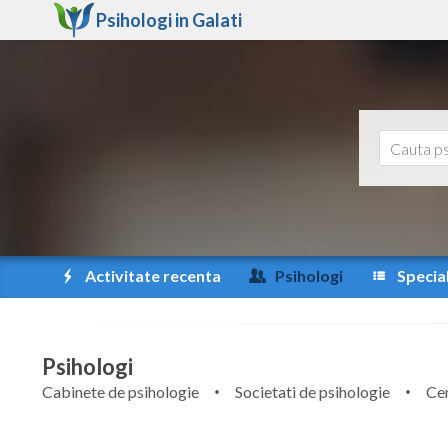
Psihologi in
Galati
Activitate recenta
Psihologi
Special
Psihologi
Cabinete de psihologie
Societati de psihologie
Cen