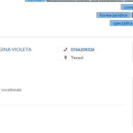
zone
forme juridice
specialita
A GINA VIOLETA
0766204326
Tecuci
i vocationala